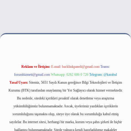
ilbet bahis sitesi
Reklam ve İletişim:
E-mail:
backlinkpaneli@gmail.com
Teams:
forumhizmeti@gmail.com
Whatsapp: 0262 606 0 726
Telegram: @karabul
Yasal Uyarı:
Sitemiz, 5651 Sayılı Kanun gereğince Bilgi Teknolojileri ve İletişim
Kurumu (BTK) tarafından onaylanmış bir Yer Sağlayıcı olarak hizmet vermektedir.
Bu nedenle, sitedeki içerikleri proaktif olarak denetleme veya araştırma
yükümlülüğümüz bulunmamaktadır. Ancak, üyelerimiz yazdıkları içeriklerin
sorumluluğunu taşımakta olup, siteye üye olarak bu sorumluluğu kabul etmiş
sayılırlar. Bu internet sitesi, herhangi bir marka, kurum veya şahıs şirketi ile hiçbir
bağlantısı bulunmamaktadır. Sitede yalnızca kendi hazırladığımız makaleler