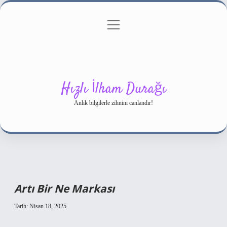
menüyü
Gizlilik Politikası
aç
Hakkımızda
Yasal Uyarı
Hızlı İlham Durağı
Anlık bilgilerle zihnini canlandır!
Artı Bir Ne Markası
Tarih: Nisan 18, 2025