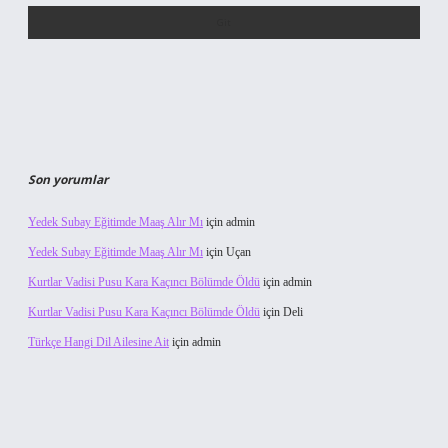
Son yorumlar
Yedek Subay Eğitimde Maaş Alır Mı
için
admin
Yedek Subay Eğitimde Maaş Alır Mı
için
Uçan
Kurtlar Vadisi Pusu Kara Kaçıncı Bölümde Öldü
için
admin
Kurtlar Vadisi Pusu Kara Kaçıncı Bölümde Öldü
için
Deli
Türkçe Hangi Dil Ailesine Ait
için
admin