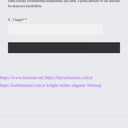
Daha sonraki yorumlarımda kullanılması için adım, e-posta adresim ve site adresim
bu tarayıcıya kaydedilsin.
9 - 5 kaçtır?
*
https://www.birumut.net
https://bayserturizm.com.tr
https://kalehantour.com.tr
knight online
nttgame
Sitemap