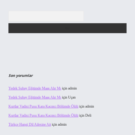
Arama
Son yorumlar
Yedek Subay Eğitimde Maaş Alır Mı
için
admin
Yedek Subay Eğitimde Maaş Alır Mı
için
Uçan
Kurtlar Vadisi Pusu Kara Kaçıncı Bölümde Öldü
için
admin
Kurtlar Vadisi Pusu Kara Kaçıncı Bölümde Öldü
için
Deli
Türkçe Hangi Dil Ailesine Ait
için
admin