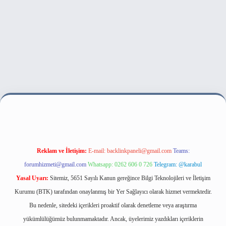
i
Reklam ve İletişim:
E-mail:
backlinkpaneli@gmail.com
Teams:
forumhizmeti@gmail.com
Whatsapp: 0262 606 0 726
Telegram: @karabul
Yasal Uyarı:
Sitemiz, 5651 Sayılı Kanun gereğince Bilgi Teknolojileri ve İletişim
Kurumu (BTK) tarafından onaylanmış bir Yer Sağlayıcı olarak hizmet vermektedir.
Bu nedenle, sitedeki içerikleri proaktif olarak denetleme veya araştırma
yükümlülüğümüz bulunmamaktadır. Ancak, üyelerimiz yazdıkları içeriklerin