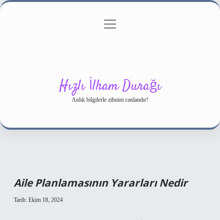
menüyü
Gizlilik Politikası
aç
Hakkımızda
Yasal Uyarı
Hızlı İlham Durağı
Anlık bilgilerle zihnini canlandır!
Aile Planlamasının Yararları Nedir
Tarih: Ekim 18, 2024