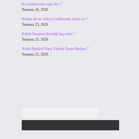
Koç kadını neye aşık olur ?
Temmuz 26, 2026
Koltuk altı ter önleyici kullanmak zararlı mı ?
Temmuz 25, 2026
Keban barajının derinliği kaç metre ?
Temmuz 25, 2026
Araba Bandrol Nasıl Yatırılır Ziraat Bankası ?
Temmuz 21, 2026
Arama
p