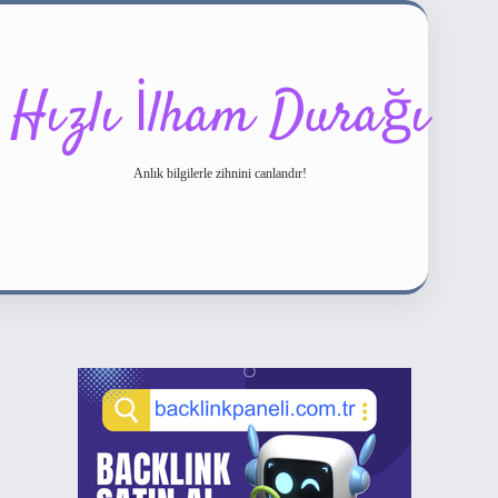
Hızlı İlham Durağı
Anlık bilgilerle zihnini canlandır!
Sidebar
ilbet bahis sitesi