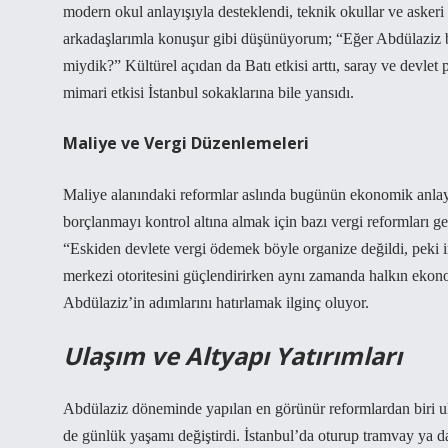
modern okul anlayışıyla desteklendi, teknik okullar ve askeri 
arkadaşlarımla konuşur gibi düşünüyorum; “Eğer Abdülaziz bu
miydik?” Kültürel açıdan da Batı etkisi arttı, saray ve devle
mimari etkisi İstanbul sokaklarına bile yansıdı.
Maliye ve Vergi Düzenlemeleri
Maliye alanındaki reformlar aslında bugünün ekonomik anlayışı
borçlanmayı kontrol altına almak için bazı vergi reformları
“Eskiden devlete vergi ödemek böyle organize değildi, peki in
merkezi otoritesini güçlendirirken aynı zamanda halkın ekonom
Abdülaziz’in adımlarını hatırlamak ilginç oluyor.
Ulaşım ve Altyapı Yatırımları
Abdülaziz döneminde yapılan en görünür reformlardan biri ul
de günlük yaşamı değiştirdi. İstanbul’da oturup tramvay ya da