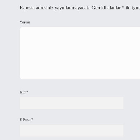
E-posta adresiniz yayınlanmayacak.
Gerekli alanlar
*
ile işar
Yorum
İsim*
E-Posta*