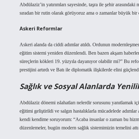
Abdülaziz’in yatırımları sayesinde, taşra ile şehir arasındak
sıradan bir rutin olarak görüyoruz ama o zamanlar büyük bir 
Askeri Reformlar
Askeri alanda da ciddi adımlar atıldı. Ordunun modernleşmesi i
eğitim sistemi yeniden düzenlendi. Ben bazen akşam haberl
süreçlerin kökleri 19. yüzyıla dayanıyor olabilir mi?” Bu re
prestijini artırdı ve Batı ile diplomatik ilişkilerde elini güçlend
Sağlık ve Sosyal Alanlarda Yenili
Abdülaziz dönemi ıslahatları nelerdir sorusunu yanıtlamak iç
eğitimi geliştirildi ve salgın hastalıklarla mücadelede adımla
kendi kendime soruyorum: “Acaba insanlar o zaman bu hizmet
düzenlemeler, bugün modern sağlık sistemimizin temelini attı 