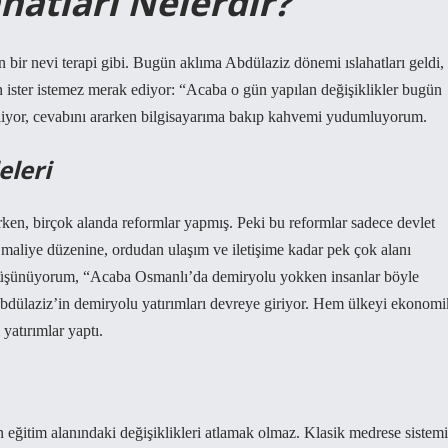
hatları Nelerdir?
n bir nevi terapi gibi. Bugün aklıma Abdülaziz dönemi ıslahatları geldi,
 ister istemez merak ediyor: “Acaba o gün yapılan değişiklikler bugün
liyor, cevabını ararken bilgisayarıma bakıp kahvemi yudumluyorum.
leri
ken, birçok alanda reformlar yapmış. Peki bu reformlar sadece devlet
 maliye düzenine, ordudan ulaşım ve iletişime kadar pek çok alanı
 düşünüyorum, “Acaba Osmanlı’da demiryolu yokken insanlar böyle
Abdülaziz’in demiryolu yatırımları devreye giriyor. Hem ülkeyi ekonomi
yatırımlar yaptı.
 eğitim alanındaki değişiklikleri atlamak olmaz. Klasik medrese sistemi