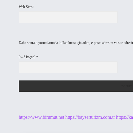
Web Sitesi
Daha sonraki yorumlarımda kullanılması için adım, e-posta adresim ve site adresi
9 - 5 kaçtır?
*
https://www.birumut.net
https://bayserturizm.com.tr
https://k