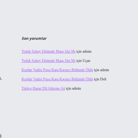
Son yorumlar
Yedek Subay Eğitimde Maaş Alır Mı
için
admin
Yedek Subay Eğitimde Maaş Alır Mı
için
Uçan
Kurtlar Vadisi Pusu Kara Kaçıncı Bölümde Öldü
için
admin
,
Kurtlar Vadisi Pusu Kara Kaçıncı Bölümde Öldü
için
Deli
Türkçe Hangi Dil Ailesine Ait
için
admin
ş