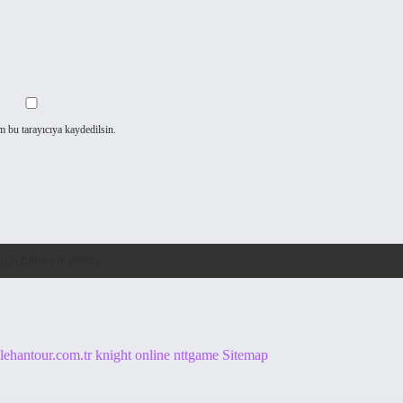
m bu tarayıcıya kaydedilsin.
alehantour.com.tr
knight online
nttgame
Sitemap