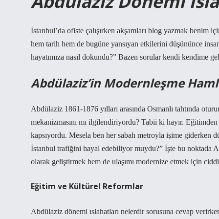
Abdülaziz Dönemi Isla
İstanbul’da ofiste çalışırken akşamları blog yazmak benim içi
hem tarih hem de bugüne yansıyan etkilerini düşününce insan
hayatımıza nasıl dokundu?” Bazen sorular kendi kendime ge
Abdülaziz’in Modernleşme Hamle
Abdülaziz 1861-1876 yılları arasında Osmanlı tahtında oturur
mekanizmasını mı ilgilendiriyordu? Tabii ki hayır. Eğitimden
kapsıyordu. Mesela ben her sabah metroyla işime giderken
İstanbul trafiğini hayal edebiliyor muydu?” İşte bu noktada 
olarak geliştirmek hem de ulaşımı modernize etmek için ciddi 
Eğitim ve Kültürel Reformlar
Abdülaziz dönemi ıslahatları nelerdir sorusuna cevap verirken