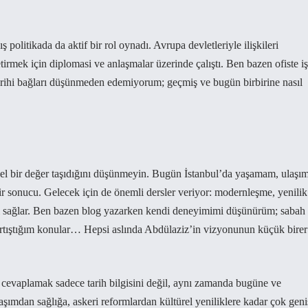
ş politikada da aktif bir rol oynadı. Avrupa devletleriyle ilişkileri
rmek için diplomasi ve anlaşmalar üzerinde çalıştı. Ben bazen ofiste iş
 tarihi bağları düşünmeden edemiyorum; geçmiş ve bugün birbirine nasıl
sel bir değer taşıdığını düşünmeyin. Bugün İstanbul’da yaşamam, ulaşım
bir sonucu. Gelecek için de önemli dersler veriyor: modernleşme, yenilik
ı sağlar. Ben bazen blog yazarken kendi deneyimimi düşünürüm; sabah
artıştığım konular… Hepsi aslında Abdülaziz’in vizyonunun küçük birer
 cevaplamak sadece tarih bilgisini değil, aynı zamanda bugüne ve
aşımdan sağlığa, askeri reformlardan kültürel yeniliklere kadar çok geni