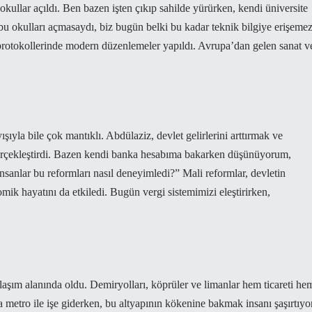
okullar açıldı. Ben bazen işten çıkıp sahilde yürürken, kendi üniversite
 okulları açmasaydı, biz bugün belki bu kadar teknik bilgiye erişeme
t protokollerinde modern düzenlemeler yapıldı. Avrupa’dan gelen sanat v
yla bile çok mantıklı. Abdülaziz, devlet gelirlerini arttırmak ve
 gerçekleştirdi. Bazen kendi banka hesabıma bakarken düşünüyorum,
sanlar bu reformları nasıl deneyimledi?” Mali reformlar, devletin
ik hayatını da etkiledi. Bugün vergi sistemimizi eleştirirken,
aşım alanında oldu. Demiryolları, köprüler ve limanlar hem ticareti he
 metro ile işe giderken, bu altyapının kökenine bakmak insanı şaşırtıyor