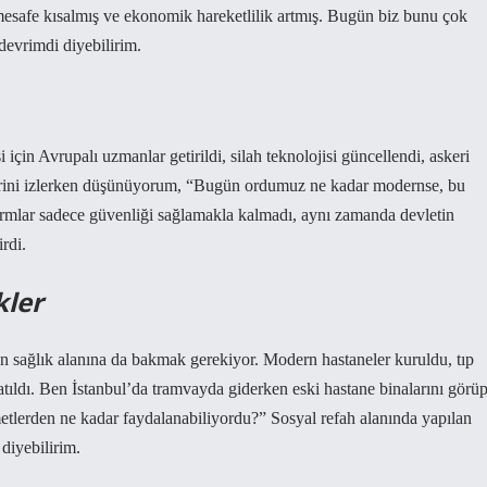
i mesafe kısalmış ve ekonomik hareketlilik artmış. Bugün biz bunu çok
devrimdi diyebilirim.
çin Avrupalı uzmanlar getirildi, silah teknolojisi güncellendi, askeri
erini izlerken düşünüyorum, “Bugün ordumuz ne kadar modernse, bu
formlar sadece güvenliği sağlamakla kalmadı, aynı zamanda devletin
irdi.
kler
in sağlık alanına da bakmak gerekiyor. Modern hastaneler kuruldu, tıp
r atıldı. Ben İstanbul’da tramvayda giderken eski hastane binalarını görü
lerden ne kadar faydalanabiliyordu?” Sosyal refah alanında yapılan
diyebilirim.