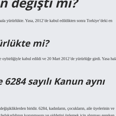
n değişti mi?
ala yürürlükte. Yasa, 2012’de kabul edildikten sonra Torkiye’deki en
ürlükte mi?
oybirliğiyle kabul edildi ve 20 Mart 2012’de yürürlüğe girdi. Yasa hal
e 6284 sayılı Kanun aynı
ğişikliklerden biridir. 6284, kadınların, çocukların, aile üyelerinin ve
ın fedakarlığının korunmasını ve şiddetini önlemek için alınması gereken