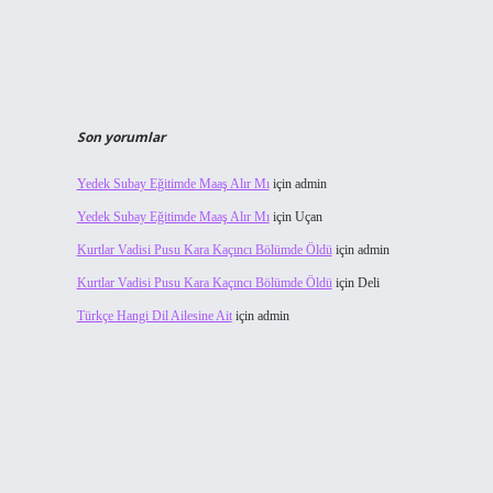
Son yorumlar
Yedek Subay Eğitimde Maaş Alır Mı
için
admin
Yedek Subay Eğitimde Maaş Alır Mı
için
Uçan
Kurtlar Vadisi Pusu Kara Kaçıncı Bölümde Öldü
için
admin
Kurtlar Vadisi Pusu Kara Kaçıncı Bölümde Öldü
için
Deli
Türkçe Hangi Dil Ailesine Ait
için
admin