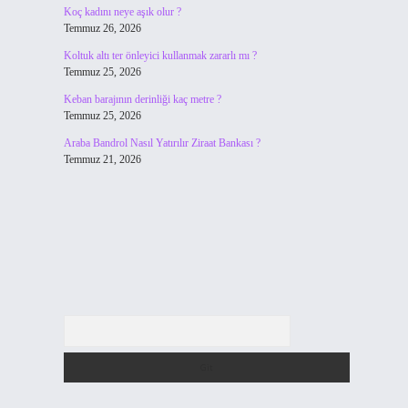
Koç kadını neye aşık olur ?
Temmuz 26, 2026
Koltuk altı ter önleyici kullanmak zararlı mı ?
Temmuz 25, 2026
Keban barajının derinliği kaç metre ?
Temmuz 25, 2026
Araba Bandrol Nasıl Yatırılır Ziraat Bankası ?
Temmuz 21, 2026
Arama