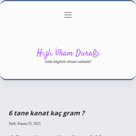
menüyü
Gizlilik Politikası
aç
Hakkımızda
Yasal Uyarı
Hızlı İlham Durağı
Anlık bilgilerle zihnini canlandır!
6 tane kanat kaç gram ?
Tarih: Kasım 25, 2025