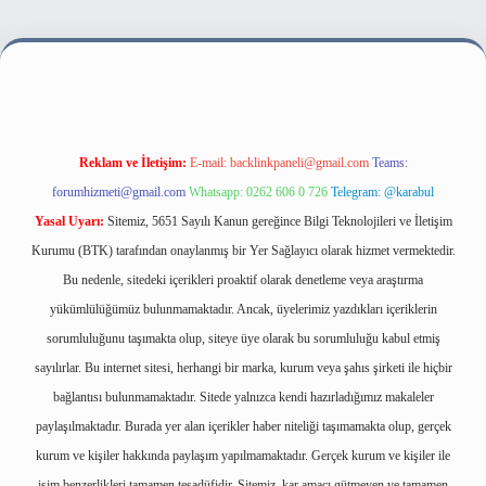
i
Reklam ve İletişim:
E-mail:
backlinkpaneli@gmail.com
Teams:
forumhizmeti@gmail.com
Whatsapp: 0262 606 0 726
Telegram: @karabul
Yasal Uyarı:
Sitemiz, 5651 Sayılı Kanun gereğince Bilgi Teknolojileri ve İletişim
Kurumu (BTK) tarafından onaylanmış bir Yer Sağlayıcı olarak hizmet vermektedir.
Bu nedenle, sitedeki içerikleri proaktif olarak denetleme veya araştırma
yükümlülüğümüz bulunmamaktadır. Ancak, üyelerimiz yazdıkları içeriklerin
sorumluluğunu taşımakta olup, siteye üye olarak bu sorumluluğu kabul etmiş
sayılırlar. Bu internet sitesi, herhangi bir marka, kurum veya şahıs şirketi ile hiçbir
bağlantısı bulunmamaktadır. Sitede yalnızca kendi hazırladığımız makaleler
paylaşılmaktadır. Burada yer alan içerikler haber niteliği taşımamakta olup, gerçek
kurum ve kişiler hakkında paylaşım yapılmamaktadır. Gerçek kurum ve kişiler ile
isim benzerlikleri tamamen tesadüfidir. Sitemiz, kar amacı gütmeyen ve tamamen