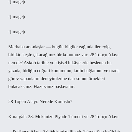
![Image](
![Image](
![Image](
Merhaba arkadaşlar — bugün bilgiler ışığında ilerleyip,
birlikte keşfe çıkacağımız bir konumuz var: 28 Topçu Alayı
nerede? Askerî tarihle ve kişisel hikâyelerle beslenen bu
yazıda, birliğin coğrafi konumunu, tarihî bağlamını ve orada
görev yapanların deneyimlerine dair somut örnekleri
bulacaksınız. Hazırsanız başlayalım.
28 Topçu Alayı: Nerede Konuşlu?
Karargâh: 28. Mekanize Piyade Tümeni ve 28 Topçu Alayı
– 28 Topçu Alayı, 28. Mekanize Piyade Tümeni’ne bağlı bir