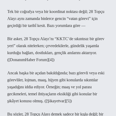
Tek bir coğrafya veya bir koordinat noktası değil; 28 Topçu
Alayı aynı zamanda binlerce gencin “vatan görevi” için
geçirdiği bir tarihî kesit. Bazı yorumlara göre —
Bir asker, 28 Topçu Alayı’nı “KKTC’de sıkıntısız bir görev
yeri” olarak nitelerken; çevredekilerle, gündelik yaşamla
kurduğu bağları, dostlukları, gençlik anılarını aktarıyor.
([DonanımHaber Forum][4])
Ancak başka bir açıdan bakıldığında; bazı görevli veya eski
görevliler, lojman, maaş, hijyen gibi konularda sıkıntılar
yaşadığını iddia ediyor. Örneğin; maaş ve yol parası
gecikmeleri, temel ihtiyaçların eksikliği gibi konular bir
şikâyet konusu olmuş. ([Şikayetvar][5])
Bu sözler, 28 Topçu Alayı demek sadece bir kışla değil; bir