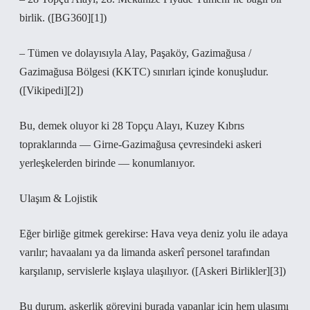
birlik. ([BG360][1])
– Tümen ve dolayısıyla Alay, Paşaköy, Gazimağusa /
Gazimağusa Bölgesi (KKTC) sınırları içinde konuşludur.
([Vikipedi][2])
Bu, demek oluyor ki 28 Topçu Alayı, Kuzey Kıbrıs
topraklarında — Girne‑Gazimağusa çevresindeki askeri
yerleşkelerden birinde — konumlanıyor.
Ulaşım & Lojistik
Eğer birliğe gitmek gerekirse: Hava veya deniz yolu ile adaya
varılır; havaalanı ya da limanda askerî personel tarafından
karşılanıp, servislerle kışlaya ulaşılıyor. ([Askeri Birlikler][3])
Bu durum, askerlik görevini burada yapanlar için hem ulaşımı