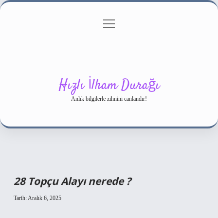
menüyü
Gizlilik Politikası
aç
Hakkımızda
Yasal Uyarı
Hızlı İlham Durağı
Anlık bilgilerle zihnini canlandır!
28 Topçu Alayı nerede ?
Tarih: Aralık 6, 2025