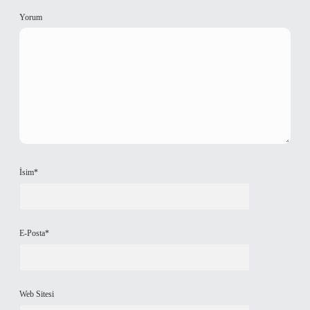
Yorum
İsim*
E-Posta*
Web Sitesi