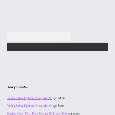
Arama
Son yorumlar
Yedek Subay Eğitimde Maaş Alır Mı
için
admin
Yedek Subay Eğitimde Maaş Alır Mı
için
Uçan
Kurtlar Vadisi Pusu Kara Kaçıncı Bölümde Öldü
için
admin