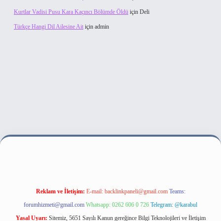
Kurtlar Vadisi Pusu Kara Kaçıncı Bölümde Öldü
için
Deli
Türkçe Hangi Dil Ailesine Ait
için
admin
lbet bahis sitesi
Reklam ve İletişim:
E-mail:
backlinkpaneli@gmail.com
Teams:
forumhizmeti@gmail.com
Whatsapp: 0262 606 0 726
Telegram: @karabul
Yasal Uyarı:
Sitemiz, 5651 Sayılı Kanun gereğince Bilgi Teknolojileri ve İletişim