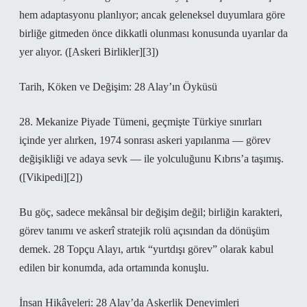
hem adaptasyonu planlıyor; ancak geleneksel duyumlara göre
birliğe gitmeden önce dikkatli olunması konusunda uyarılar da
yer alıyor. ([Askeri Birlikler][3])
Tarih, Köken ve Değişim: 28 Alay’ın Öyküsü
28. Mekanize Piyade Tümeni, geçmişte Türkiye sınırları
içinde yer alırken, 1974 sonrası askeri yapılanma — görev
değişikliği ve adaya sevk — ile yolculuğunu Kıbrıs’a taşımış.
([Vikipedi][2])
Bu göç, sadece mekânsal bir değişim değil; birliğin karakteri,
görev tanımı ve askerî stratejik rolü açısından da dönüşüm
demek. 28 Topçu Alayı, artık “yurtdışı görev” olarak kabul
edilen bir konumda, ada ortamında konuşlu.
İnsan Hikâyeleri: 28 Alay’da Askerlik Deneyimleri