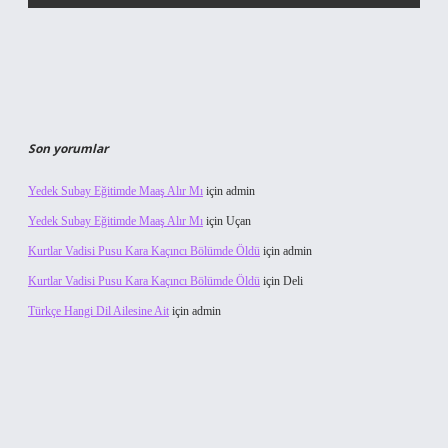
Son yorumlar
Yedek Subay Eğitimde Maaş Alır Mı
için
admin
Yedek Subay Eğitimde Maaş Alır Mı
için
Uçan
Kurtlar Vadisi Pusu Kara Kaçıncı Bölümde Öldü
için
admin
Kurtlar Vadisi Pusu Kara Kaçıncı Bölümde Öldü
için
Deli
Türkçe Hangi Dil Ailesine Ait
için
admin