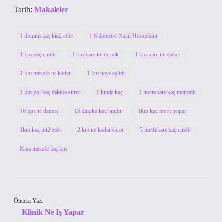
Tarih:
Makaleler
1 dönüm kaç km2 eder
1 Kilometre Nasıl Hesaplanır
1 km kaç cmdir
1 km kare ne demek
1 km kare ne kadar
1 km mesafe ne kadar
1 km neye eşittir
1 km yol kaç dakika sürer
1 kmde kaç
1 metrekare kaç metredir
10 km ne demek
15 dakika kaç kmdir
1km kaç metre yapar
1km kaç mt2 eder
2 km ne kadar sürer
5 metrekare kaç cmdir
Kisa mesafe kaç km
Önceki Yazı
Klinik Ne Iş Yapar