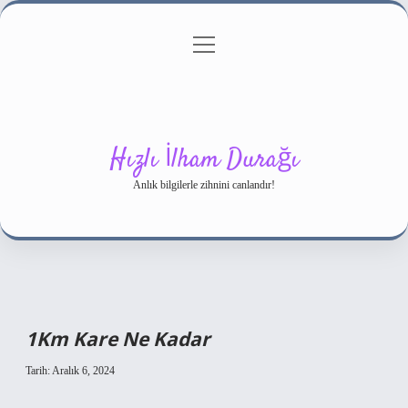
menüyü
Gizlilik Politikası
aç
Hakkımızda
Yasal Uyarı
Hızlı İlham Durağı
Anlık bilgilerle zihnini canlandır!
1Km Kare Ne Kadar
Tarih: Aralık 6, 2024