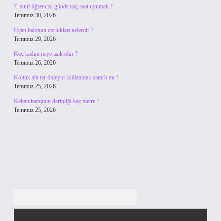
7. sınıf öğrencisi günde kaç saat uyumalı ?
Temmuz 30, 2026
Uçan balonun zorlukları nelerdir ?
Temmuz 29, 2026
Koç kadını neye aşık olur ?
Temmuz 26, 2026
Koltuk altı ter önleyici kullanmak zararlı mı ?
Temmuz 25, 2026
Keban barajının derinliği kaç metre ?
Temmuz 25, 2026
Arama