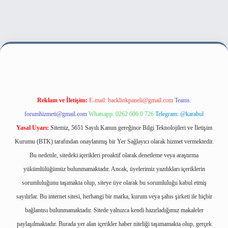
et bahis sitesi
Reklam ve İletişim:
E-mail:
backlinkpaneli@gmail.com
Teams:
forumhizmeti@gmail.com
Whatsapp: 0262 606 0 726
Telegram: @karabul
Yasal Uyarı:
Sitemiz, 5651 Sayılı Kanun gereğince Bilgi Teknolojileri ve İletişim
Kurumu (BTK) tarafından onaylanmış bir Yer Sağlayıcı olarak hizmet vermektedir.
Bu nedenle, sitedeki içerikleri proaktif olarak denetleme veya araştırma
yükümlülüğümüz bulunmamaktadır. Ancak, üyelerimiz yazdıkları içeriklerin
sorumluluğunu taşımakta olup, siteye üye olarak bu sorumluluğu kabul etmiş
sayılırlar. Bu internet sitesi, herhangi bir marka, kurum veya şahıs şirketi ile hiçbir
bağlantısı bulunmamaktadır. Sitede yalnızca kendi hazırladığımız makaleler
paylaşılmaktadır. Burada yer alan içerikler haber niteliği taşımamakta olup, gerçek