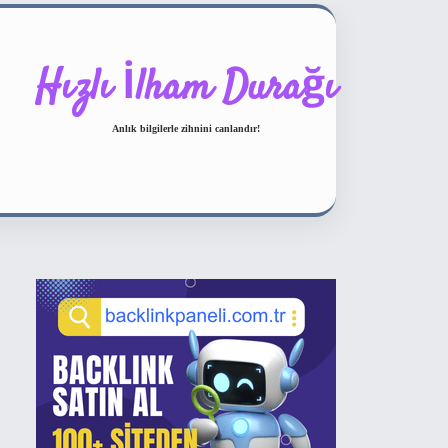
Hızlı İlham Durağı
Anlık bilgilerle zihnini canlandır!
Sidebar
ilbet bahis sitesi