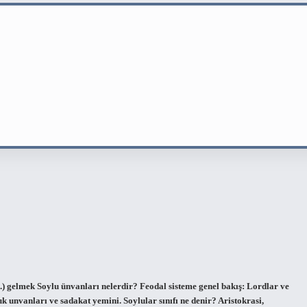
vb.) gelmek Soylu ünvanları nelerdir? Feodal sisteme genel bakış: Lordlar ve
luk unvanları ve sadakat yemini. Soylular sınıfı ne denir? Aristokrasi,