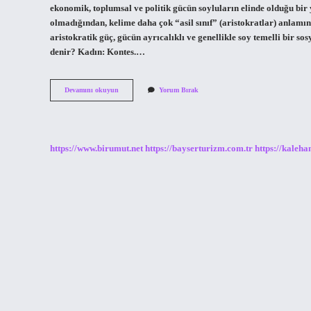
ekonomik, toplumsal ve politik gücün soyluların elinde olduğu bi
olmadığından, kelime daha çok “asil sınıf” (aristokratlar) anlamı
aristokratik güç, gücün ayrıcalıklı ve genellikle soy temelli bir so
denir? Kadın: Kontes.…
Soylu
Devamını okuyun
Yorum Bırak
Kişiye
Ne
Denir
https://www.birumut.net
https://bayserturizm.com.tr
https://kaleha