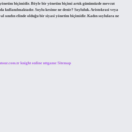
r yönetim biçimidir. Böyle bir yönetim biçimi artık günümüzde mevcut
nda kullanılmaktadır. Soylu kesime ne denir? Soyluluk. Aristokrasi veya
syal sınıfın elinde olduğu bir siyasi yönetim biçimidir. Kadın soylulara ne
ntour.com.tr
knight online
nttgame
Sitemap