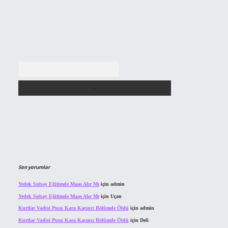
Arama
Son yorumlar
Yedek Subay Eğitimde Maaş Alır Mı
için
admin
Yedek Subay Eğitimde Maaş Alır Mı
için
Uçan
Kurtlar Vadisi Pusu Kara Kaçıncı Bölümde Öldü
için
admin
Kurtlar Vadisi Pusu Kara Kaçıncı Bölümde Öldü
için
Deli