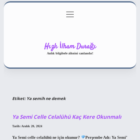
menüyü
Gizlilik Politikası
aç
Hakkımızda
Yasal Uyarı
Hızlı İlham Durağı
Anlık bilgilerle zihnini canlandır!
Etiket:
Ya semih ne demek
Ya Semi Celle Celalühü Kaç Kere Okunmalı
Tarih: Aralık 20, 2024
Ya Semi celle celalühü ne için okunur?
Perşembe Adı: Ya Semi’