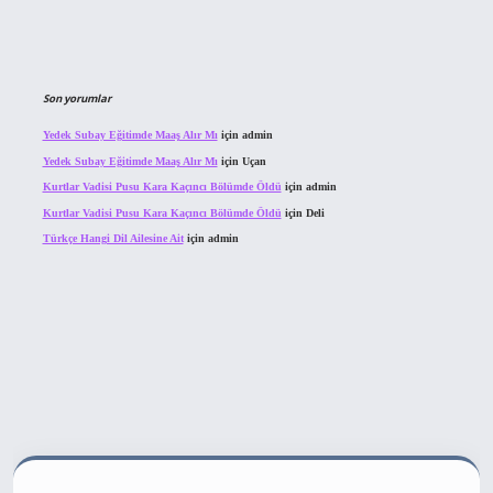
Son yorumlar
Yedek Subay Eğitimde Maaş Alır Mı
için
admin
Yedek Subay Eğitimde Maaş Alır Mı
için
Uçan
Kurtlar Vadisi Pusu Kara Kaçıncı Bölümde Öldü
için
admin
Kurtlar Vadisi Pusu Kara Kaçıncı Bölümde Öldü
için
Deli
Türkçe Hangi Dil Ailesine Ait
için
admin
ahis sitesi