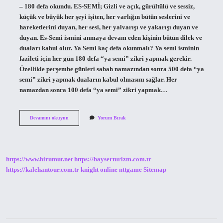
– 180 defa okundu. ES-SEMİ; Gizli ve açık, gürültülü ve sessiz,
küçük ve büyük her şeyi işiten, her varlığın bütün seslerini ve
hareketlerini duyan, her sesi, her yalvarışı ve yakarışı duyan ve
duyan. Es-Semi ismini anmaya devam eden kişinin bütün dilek ve
duaları kabul olur. Ya Semi kaç defa okunmalı? Ya semi isminin
fazileti için her gün 180 defa “ya semi” zikri yapmak gerekir.
Özellikle perşembe günleri sabah namazından sonra 500 defa “ya
semi” zikri yapmak duaların kabul olmasını sağlar. Her
namazdan sonra 100 defa “ya semi” zikri yapmak…
Ya
Devamını okuyun
Yorum Bırak
Semi
Celle
Celalühü
Kaç
Kere
https://www.birumut.net
https://bayserturizm.com.tr
Okunmalı
https://kalehantour.com.tr
knight online
nttgame
Sitemap