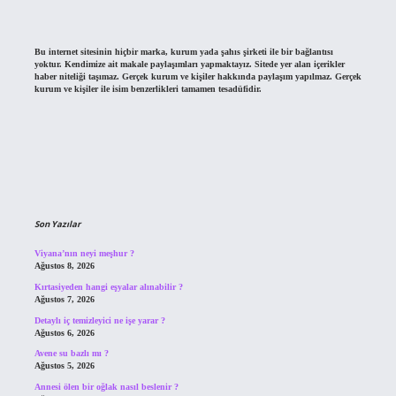
Bu internet sitesinin hiçbir marka, kurum yada şahıs şirketi ile bir bağlantısı
yoktur. Kendimize ait makale paylaşımları yapmaktayız. Sitede yer alan içerikler
haber niteliği taşımaz. Gerçek kurum ve kişiler hakkında paylaşım yapılmaz. Gerçek
kurum ve kişiler ile isim benzerlikleri tamamen tesadüfidir.
Son Yazılar
Viyana’nın neyi meşhur ?
Ağustos 8, 2026
Kırtasiyeden hangi eşyalar alınabilir ?
Ağustos 7, 2026
Detaylı iç temizleyici ne işe yarar ?
Ağustos 6, 2026
Avene su bazlı mı ?
Ağustos 5, 2026
Annesi ölen bir oğlak nasıl beslenir ?