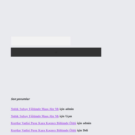
Arama
Son yorumlar
Yedek Subay Eğitimde Maaş Alır Mı
için
admin
Yedek Subay Eğitimde Maaş Alır Mı
için
Uçan
Kurtlar Vadisi Pusu Kara Kaçıncı Bölümde Öldü
için
admin
Kurtlar Vadisi Pusu Kara Kaçıncı Bölümde Öldü
için
Deli