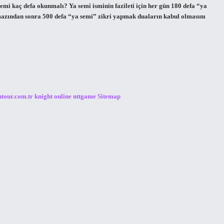
emi kaç defa okunmalı? Ya semi isminin fazileti için her gün 180 defa “ya
mazından sonra 500 defa “ya semi” zikri yapmak duaların kabul olmasını
ntour.com.tr
knight online
nttgame
Sitemap