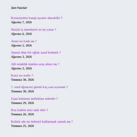
Son Yazılar
Kırtasiyeden hangi eşyalar alınabilir ?
Ağustos 7, 2026
Detaylı iç temizleyici ne işe yarar ?
Ağustos 6, 2026
Avene su bazlı mı ?
Ağustos 5, 2026
Annesi ölen bir oğlak nasıl beslenir ?
Ağustos 3, 2026
Adi ortaklık üzerine araç alınır mı ?
Ağustos 3, 2026
Kara avı nedir ?
Temmuz 30, 2026
7. sınıf öğrencisi günde kaç saat uyumalı ?
Temmuz 30, 2026
Uçan balonun zorlukları nelerdir ?
Temmuz 29, 2026
Koç kadını neye aşık olur ?
Temmuz 26, 2026
Koltuk altı ter önleyici kullanmak zararlı mı ?
Temmuz 25, 2026