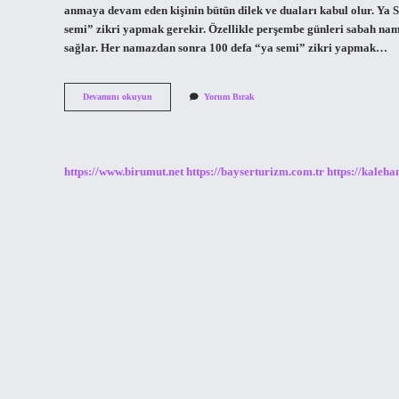
anmaya devam eden kişinin bütün dilek ve duaları kabul olur. Ya S
semi” zikri yapmak gerekir. Özellikle perşembe günleri sabah na
sağlar. Her namazdan sonra 100 defa “ya semi” zikri yapmak…
Ya
Devamını okuyun
Yorum Bırak
Semi
Celle
Celalühü
Kaç
Kere
https://www.birumut.net
https://bayserturizm.com.tr
https://kaleha
Okunmalı