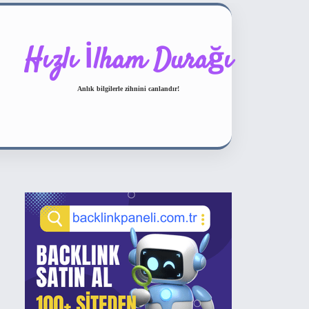
Hızlı İlham Durağı
Anlık bilgilerle zihnini canlandır!
Sidebar
ilbet bahis sitesi