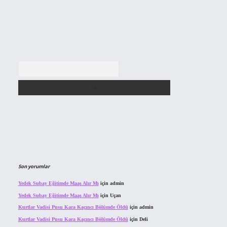
Arama
Son yorumlar
Yedek Subay Eğitimde Maaş Alır Mı
için
admin
Yedek Subay Eğitimde Maaş Alır Mı
için
Uçan
Kurtlar Vadisi Pusu Kara Kaçıncı Bölümde Öldü
için
admin
Kurtlar Vadisi Pusu Kara Kaçıncı Bölümde Öldü
için
Deli