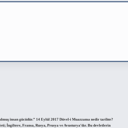
ulmuş insan gücüdür.” 14 Eylül 2017 Düvel-i Muazzama nedir tarihte?
ti; İngiltere, Fransa, Rusya, Prusya ve Avusturya’dır. Bu devletlerin