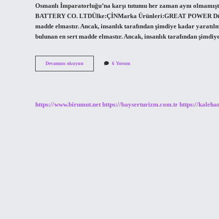
Osmanlı İmparatorluğu’na karşı tutumu her zaman aynı olmamış
BATTERY CO. LTDÜlke:ÇİNMarka Ürünleri:GREAT POWER Dünyada
madde elmastır. Ancak, insanlık tarafından şimdiye kadar yaratı
bulunan en sert madde elmastır. Ancak, insanlık tarafından şimd
En
Devamını okuyun
6 Yorum
Büyük
Güç
Nedir
https://www.birumut.net
https://bayserturizm.com.tr
https://kaleha