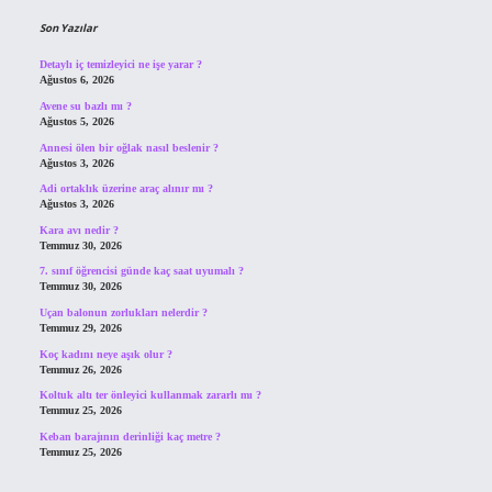
Son Yazılar
Detaylı iç temizleyici ne işe yarar ?
Ağustos 6, 2026
Avene su bazlı mı ?
Ağustos 5, 2026
Annesi ölen bir oğlak nasıl beslenir ?
Ağustos 3, 2026
Adi ortaklık üzerine araç alınır mı ?
Ağustos 3, 2026
Kara avı nedir ?
Temmuz 30, 2026
7. sınıf öğrencisi günde kaç saat uyumalı ?
Temmuz 30, 2026
Uçan balonun zorlukları nelerdir ?
Temmuz 29, 2026
Koç kadını neye aşık olur ?
Temmuz 26, 2026
Koltuk altı ter önleyici kullanmak zararlı mı ?
Temmuz 25, 2026
Keban barajının derinliği kaç metre ?
Temmuz 25, 2026