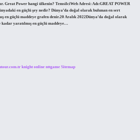
tır. Great Power hangi ülkenin? TemsilciWeb Adresi: Adı:GREAT POWER
ki en güçlü şey nedir? Dünya’da doğal olarak bulunan en sert
lmış en güçlü maddeye grafen denir.20 Aralık 2022Dünya’da doğal olarak
iye kadar yaratılmış en güçlü maddeye…
ntour.com.tr
knight online
nttgame
Sitemap