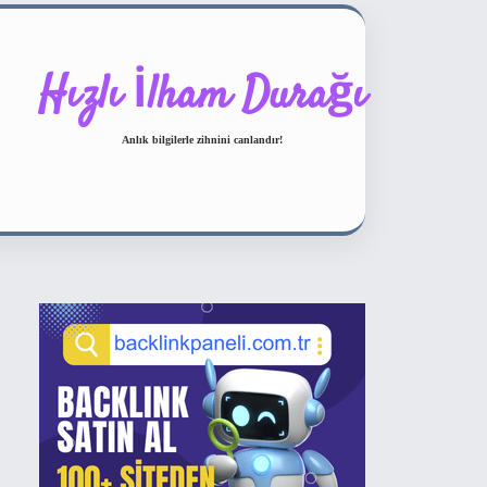
Hızlı İlham Durağı
Anlık bilgilerle zihnini canlandır!
Sidebar
ilbet bahis sitesi