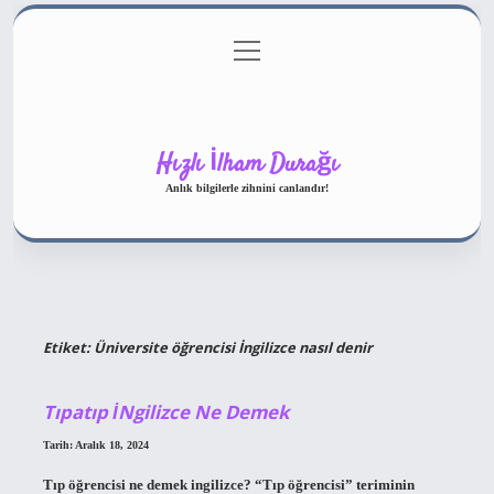
menüyü
Gizlilik Politikası
aç
Hakkımızda
Yasal Uyarı
Hızlı İlham Durağı
Anlık bilgilerle zihnini canlandır!
Etiket:
Üniversite öğrencisi İngilizce nasıl denir
Tıpatıp İNgilizce Ne Demek
Tarih: Aralık 18, 2024
Tıp öğrencisi ne demek ingilizce? “Tıp öğrencisi” teriminin