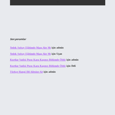
Son yorumlar
Yedek Subay Eğitimde Maaş Alır Mı
için
admin
Yedek Subay Eğitimde Maaş Alır Mı
için
Uçan
Kurtlar Vadisi Pusu Kara Kaçıncı Bölümde Öldü
için
admin
Kurtlar Vadisi Pusu Kara Kaçıncı Bölümde Öldü
için
Deli
Türkçe Hangi Dil Ailesine Ait
için
admin