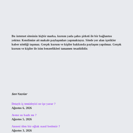
Bu internet sitesinin hiçbir marka, kurum yada şahıs şirketi ile bir bağlantısı
yoktur. Kendimize ait makale paylaşımları yapmaktayız. Sitede yer alan içerikler
haber niteliği taşımaz. Gerçek kurum ve kişiler hakkında paylaşım yapılmaz. Gerçek
kurum ve kişiler ile isim benzerlikleri tamamen tesadüfidir.
Son Yazılar
Detaylı iç temizleyici ne işe yarar ?
Ağustos 6, 2026
Avene su bazlı mı ?
Ağustos 5, 2026
Annesi ölen bir oğlak nasıl beslenir ?
Ağustos 3, 2026