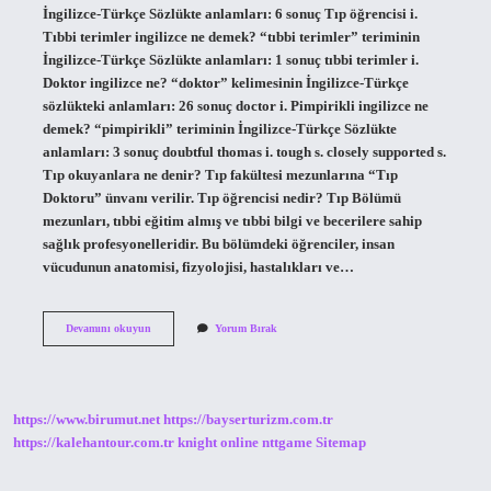
İngilizce-Türkçe Sözlükte anlamları: 6 sonuç Tıp öğrencisi i.
Tıbbi terimler ingilizce ne demek? “tıbbi terimler” teriminin
İngilizce-Türkçe Sözlükte anlamları: 1 sonuç tıbbi terimler i.
Doktor ingilizce ne? “doktor” kelimesinin İngilizce-Türkçe
sözlükteki anlamları: 26 sonuç doctor i. Pimpirikli ingilizce ne
demek? “pimpirikli” teriminin İngilizce-Türkçe Sözlükte
anlamları: 3 sonuç doubtful thomas i. tough s. closely supported s.
Tıp okuyanlara ne denir? Tıp fakültesi mezunlarına “Tıp
Doktoru” ünvanı verilir. Tıp öğrencisi nedir? Tıp Bölümü
mezunları, tıbbi eğitim almış ve tıbbi bilgi ve becerilere sahip
sağlık profesyonelleridir. Bu bölümdeki öğrenciler, insan
vücudunun anatomisi, fizyolojisi, hastalıkları ve…
Tıpatıp
Devamını okuyun
Yorum Bırak
İNgilizce
Ne
Demek
https://www.birumut.net
https://bayserturizm.com.tr
https://kalehantour.com.tr
knight online
nttgame
Sitemap