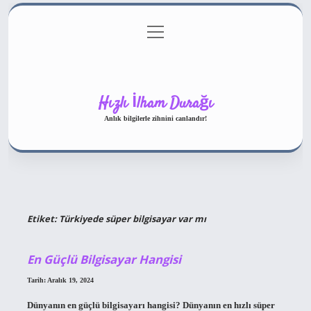
menüyü
Gizlilik Politikası
aç
Hakkımızda
Yasal Uyarı
Hızlı İlham Durağı
Anlık bilgilerle zihnini canlandır!
Etiket:
Türkiyede süper bilgisayar var mı
En Güçlü Bilgisayar Hangisi
Tarih: Aralık 19, 2024
Dünyanın en güçlü bilgisayarı hangisi? Dünyanın en hızlı süper