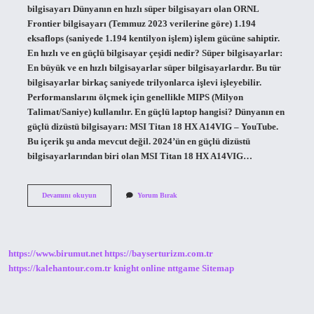
bilgisayarı Dünyanın en hızlı süper bilgisayarı olan ORNL
Frontier bilgisayarı (Temmuz 2023 verilerine göre) 1.194
eksaflops (saniyede 1.194 kentilyon işlem) işlem gücüne sahiptir.
En hızlı ve en güçlü bilgisayar çeşidi nedir? Süper bilgisayarlar:
En büyük ve en hızlı bilgisayarlar süper bilgisayarlardır. Bu tür
bilgisayarlar birkaç saniyede trilyonlarca işlevi işleyebilir.
Performanslarını ölçmek için genellikle MIPS (Milyon
Talimat/Saniye) kullanılır. En güçlü laptop hangisi? Dünyanın en
güçlü dizüstü bilgisayarı: MSI Titan 18 HX A14VIG – YouTube.
Bu içerik şu anda mevcut değil. 2024’ün en güçlü dizüstü
bilgisayarlarından biri olan MSI Titan 18 HX A14VIG…
En
Devamını okuyun
Yorum Bırak
Güçlü
Bilgisayar
Hangisi
https://www.birumut.net
https://bayserturizm.com.tr
https://kalehantour.com.tr
knight online
nttgame
Sitemap