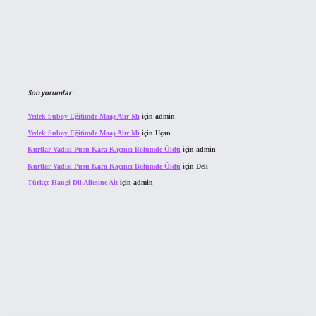
Son yorumlar
Yedek Subay Eğitimde Maaş Alır Mı
için
admin
Yedek Subay Eğitimde Maaş Alır Mı
için
Uçan
Kurtlar Vadisi Pusu Kara Kaçıncı Bölümde Öldü
için
admin
Kurtlar Vadisi Pusu Kara Kaçıncı Bölümde Öldü
için
Deli
Türkçe Hangi Dil Ailesine Ait
için
admin
bahis sitesi