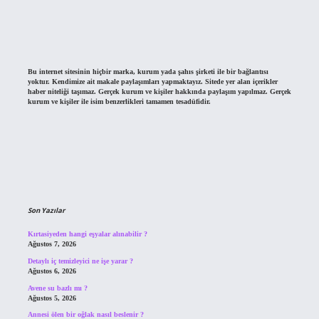
Bu internet sitesinin hiçbir marka, kurum yada şahıs şirketi ile bir bağlantısı
yoktur. Kendimize ait makale paylaşımları yapmaktayız. Sitede yer alan içerikler
haber niteliği taşımaz. Gerçek kurum ve kişiler hakkında paylaşım yapılmaz. Gerçek
kurum ve kişiler ile isim benzerlikleri tamamen tesadüfidir.
Son Yazılar
Kırtasiyeden hangi eşyalar alınabilir ?
Ağustos 7, 2026
Detaylı iç temizleyici ne işe yarar ?
Ağustos 6, 2026
Avene su bazlı mı ?
Ağustos 5, 2026
Annesi ölen bir oğlak nasıl beslenir ?