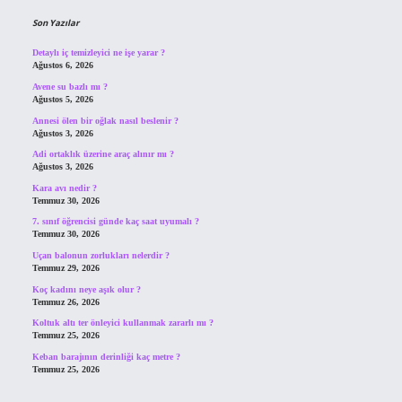
Son Yazılar
Detaylı iç temizleyici ne işe yarar ?
Ağustos 6, 2026
Avene su bazlı mı ?
Ağustos 5, 2026
Annesi ölen bir oğlak nasıl beslenir ?
Ağustos 3, 2026
Adi ortaklık üzerine araç alınır mı ?
Ağustos 3, 2026
Kara avı nedir ?
Temmuz 30, 2026
7. sınıf öğrencisi günde kaç saat uyumalı ?
Temmuz 30, 2026
Uçan balonun zorlukları nelerdir ?
Temmuz 29, 2026
Koç kadını neye aşık olur ?
Temmuz 26, 2026
Koltuk altı ter önleyici kullanmak zararlı mı ?
Temmuz 25, 2026
Keban barajının derinliği kaç metre ?
Temmuz 25, 2026