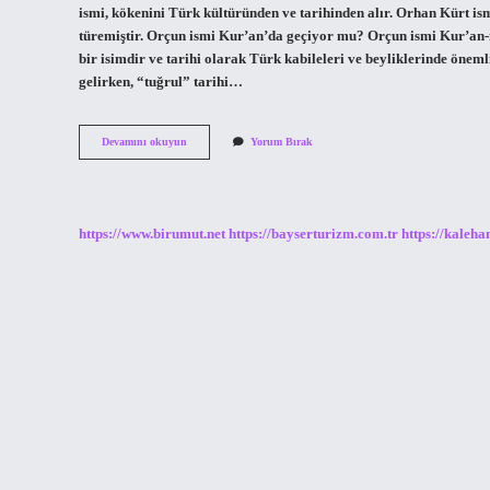
ismi, kökenini Türk kültüründen ve tarihinden alır. Orhan Kürt i
türemiştir. Orçun ismi Kur’an’da geçiyor mu? Orçun ismi Kur’an
bir isimdir ve tarihi olarak Türk kabileleri ve beyliklerinde öne
gelirken, “tuğrul” tarihi…
Horsunlu
Devamını okuyun
Yorum Bırak
Ismi
Nereden
Gelir
https://www.birumut.net
https://bayserturizm.com.tr
https://kaleha