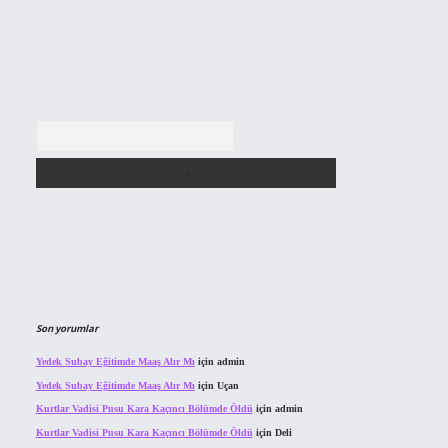
Arama
Son yorumlar
Yedek Subay Eğitimde Maaş Alır Mı
için
admin
Yedek Subay Eğitimde Maaş Alır Mı
için
Uçan
Kurtlar Vadisi Pusu Kara Kaçıncı Bölümde Öldü
için
admin
Kurtlar Vadisi Pusu Kara Kaçıncı Bölümde Öldü
için
Deli