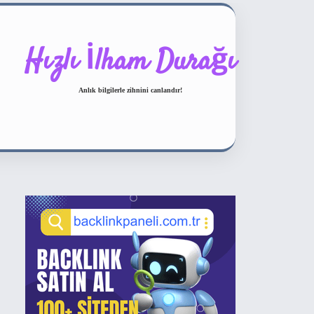
Hızlı İlham Durağı
Anlık bilgilerle zihnini canlandır!
Sidebar
ilbet bahis sitesi