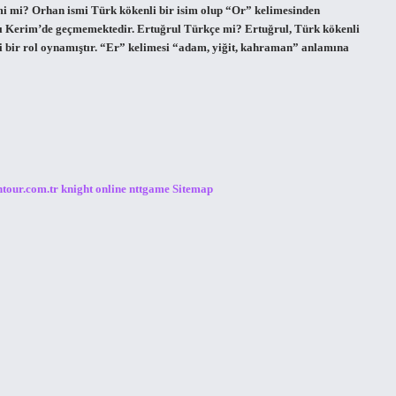
smi mi? Orhan ismi Türk kökenli bir isim olup “Or” kelimesinden
-ı Kerim’de geçmemektedir. Ertuğrul Türkçe mi? Ertuğrul, Türk kökenli
mli bir rol oynamıştır. “Er” kelimesi “adam, yiğit, kahraman” anlamına
ntour.com.tr
knight online
nttgame
Sitemap