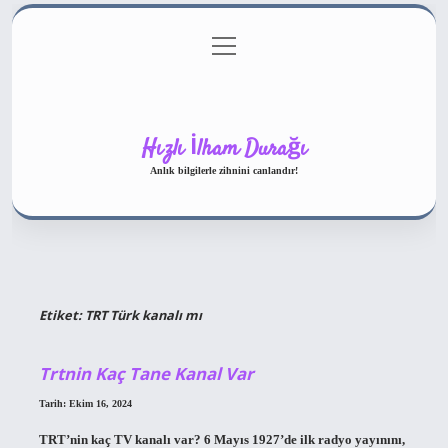
menüyü
Gizlilik Politikası
aç
Hakkımızda
Yasal Uyarı
Hızlı İlham Durağı
Anlık bilgilerle zihnini canlandır!
Etiket:
TRT Türk kanalı mı
Trtnin Kaç Tane Kanal Var
Tarih: Ekim 16, 2024
TRT’nin kaç TV kanalı var? 6 Mayıs 1927’de ilk radyo yayınını,