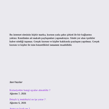
Bu internet sitesinin hiçbir marka, kurum yada şahıs şirketi ile bir bağlantısı
yoktur. Kendimize ait makale paylaşımları yapmaktayız. Sitede yer alan içerikler
haber niteliği taşımaz. Gerçek kurum ve kişiler hakkında paylaşım yapılmaz. Gerçek
kurum ve kişiler ile isim benzerlikleri tamamen tesadüfidir.
Son Yazılar
Kırtasiyeden hangi eşyalar alınabilir ?
Ağustos 7, 2026
Detaylı iç temizleyici ne işe yarar ?
Ağustos 6, 2026
Avene su bazlı mı ?