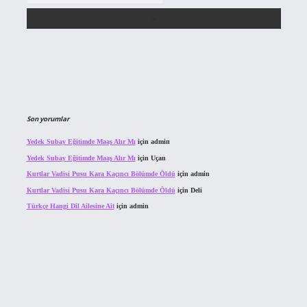
Son yorumlar
Yedek Subay Eğitimde Maaş Alır Mı
için
admin
Yedek Subay Eğitimde Maaş Alır Mı
için
Uçan
Kurtlar Vadisi Pusu Kara Kaçıncı Bölümde Öldü
için
admin
Kurtlar Vadisi Pusu Kara Kaçıncı Bölümde Öldü
için
Deli
Türkçe Hangi Dil Ailesine Ait
için
admin