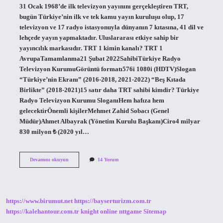
31 Ocak 1968’de ilk televizyon yayınını gerçekleştiren TRT,
bugün Türkiye’nin ilk ve tek kamu yayın kuruluşu olup, 17
televizyon ve 17 radyo istasyonuyla dünyanın 7 kıtasına, 41 dil ve
lehçede yayın yapmaktadır. Uluslararası etkiye sahip bir
yayıncılık markasıdır. TRT 1 kimin kanalı? TRT 1
AvrupaTamamlanma21 Şubat 2022SahibiTürkiye Radyo
Televizyon KurumuGörüntü formatı576i 1080i (HDTV)Slogan
“Türkiye’nin Ekranı” (2016-2018, 2021-2022) “Beş Kıtada
Birlikte” (2018-2021)15 satır daha TRT sahibi kimdir? Türkiye
Radyo Televizyon Kurumu SloganıHem hafıza hem
gelecektirÖnemli kişilerMehmet Zahid Sobacı (Genel
Müdür)Ahmet Albayrak (Yönetim Kurulu Başkanı)Ciro4 milyar
830 milyon ₺ (2020 yıl…
Trtnin
Devamını okuyun
14 Yorum
Kaç
Tane
Kanal
Var
https://www.birumut.net
https://bayserturizm.com.tr
https://kalehantour.com.tr
knight online
nttgame
Sitemap