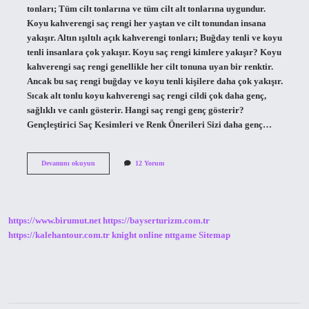
tonları; Tüm cilt tonlarına ve tüm cilt alt tonlarına uygundur.
Koyu kahverengi saç rengi her yaştan ve cilt tonundan insana
yakışır. Altın ışıltılı açık kahverengi tonları; Buğday tenli ve koyu
tenli insanlara çok yakışır. Koyu saç rengi kimlere yakışır? Koyu
kahverengi saç rengi genellikle her cilt tonuna uyan bir renktir.
Ancak bu saç rengi buğday ve koyu tenli kişilere daha çok yakışır.
Sıcak alt tonlu koyu kahverengi saç rengi cildi çok daha genç,
sağlıklı ve canlı gösterir. Hangi saç rengi genç gösterir?
Gençleştirici Saç Kesimleri ve Renk Önerileri Sizi daha genç…
Koyu
Devamını okuyun
12 Yorum
Kahverengi
Saç
Rengi
Kimlere
Yakışır
https://www.birumut.net
https://bayserturizm.com.tr
https://kalehantour.com.tr
knight online
nttgame
Sitemap