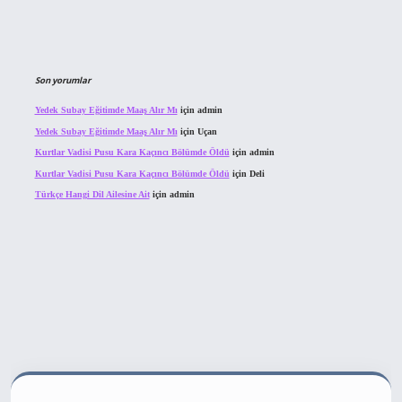
Son yorumlar
Yedek Subay Eğitimde Maaş Alır Mı
için
admin
Yedek Subay Eğitimde Maaş Alır Mı
için
Uçan
Kurtlar Vadisi Pusu Kara Kaçıncı Bölümde Öldü
için
admin
Kurtlar Vadisi Pusu Kara Kaçıncı Bölümde Öldü
için
Deli
Türkçe Hangi Dil Ailesine Ait
için
admin
ahis sitesi