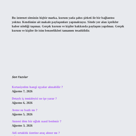
Bu internet sitesinin hiçbir marka, kurum yada şahıs şirketi ile bir bağlantısı
yoktur. Kendimize ait makale paylaşımları yapmaktayız. Sitede yer alan içerikler
haber niteliği taşımaz. Gerçek kurum ve kişiler hakkında paylaşım yapılmaz. Gerçek
kurum ve kişiler ile isim benzerlikleri tamamen tesadüfidir.
Son Yazılar
Kırtasiyeden hangi eşyalar alınabilir ?
Ağustos 7, 2026
Detaylı iç temizleyici ne işe yarar ?
Ağustos 6, 2026
Avene su bazlı mı ?
Ağustos 5, 2026
Annesi ölen bir oğlak nasıl beslenir ?
Ağustos 3, 2026
Adi ortaklık üzerine araç alınır mı ?