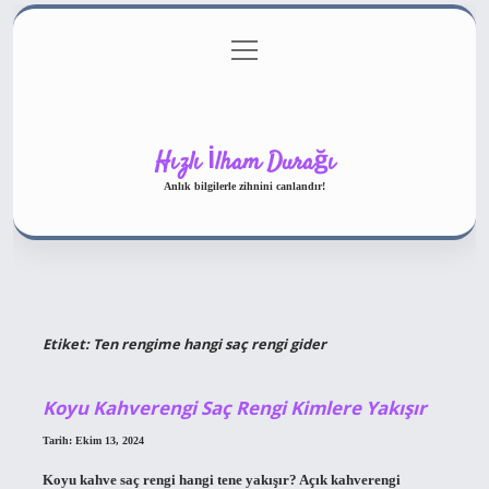
menüyü
Gizlilik Politikası
aç
Hakkımızda
Yasal Uyarı
Hızlı İlham Durağı
Anlık bilgilerle zihnini canlandır!
Etiket:
Ten rengime hangi saç rengi gider
Koyu Kahverengi Saç Rengi Kimlere Yakışır
Tarih: Ekim 13, 2024
Koyu kahve saç rengi hangi tene yakışır? Açık kahverengi