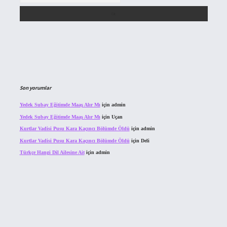
Son yorumlar
Yedek Subay Eğitimde Maaş Alır Mı
için
admin
Yedek Subay Eğitimde Maaş Alır Mı
için
Uçan
Kurtlar Vadisi Pusu Kara Kaçıncı Bölümde Öldü
için
admin
Kurtlar Vadisi Pusu Kara Kaçıncı Bölümde Öldü
için
Deli
Türkçe Hangi Dil Ailesine Ait
için
admin