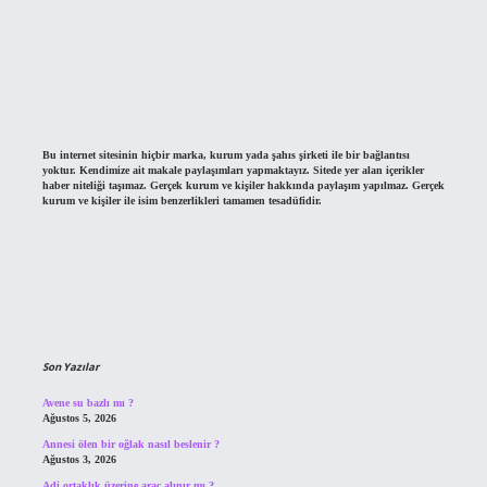
Bu internet sitesinin hiçbir marka, kurum yada şahıs şirketi ile bir bağlantısı
yoktur. Kendimize ait makale paylaşımları yapmaktayız. Sitede yer alan içerikler
haber niteliği taşımaz. Gerçek kurum ve kişiler hakkında paylaşım yapılmaz. Gerçek
kurum ve kişiler ile isim benzerlikleri tamamen tesadüfidir.
Son Yazılar
Avene su bazlı mı ?
Ağustos 5, 2026
Annesi ölen bir oğlak nasıl beslenir ?
Ağustos 3, 2026
Adi ortaklık üzerine araç alınır mı ?