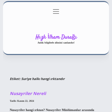
menüyü
Gizlilik Politikası
aç
Hakkımızda
Yasal Uyarı
Hızlı İlham Durağı
Anlık bilgilerle zihnini canlandır!
Etiket:
Suriye halkı hangi ırktandır
Nusayriler Nereli
Tarih: Kasım 22, 2024
Nusayriler hangi ırktan? Nusayriler Müslümanlar arasında