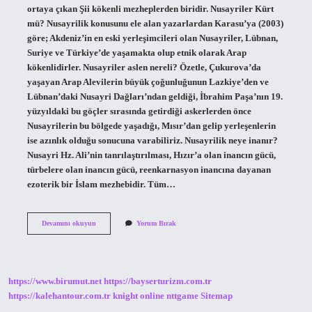
ortaya çıkan Şii kökenli mezheplerden biridir. Nusayriler Kürt
mü? Nusayrilik konusunu ele alan yazarlardan Karasu’ya (2003)
göre; Akdeniz’in en eski yerleşimcileri olan Nusayriler, Lübnan,
Suriye ve Türkiye’de yaşamakta olup etnik olarak Arap
kökenlidirler. Nusayriler aslen nereli? Özetle, Çukurova’da
yaşayan Arap Alevilerin büyük çoğunluğunun Lazkiye’den ve
Lübnan’daki Nusayri Dağları’ndan geldiği, İbrahim Paşa’nın 19.
yüzyıldaki bu göçler sırasında getirdiği askerlerden önce
Nusayrilerin bu bölgede yaşadığı, Mısır’dan gelip yerleşenlerin
ise azınlık olduğu sonucuna varabiliriz. Nusayrilik neye inanır?
Nusayri Hz. Ali’nin tanrılaştırılması, Hızır’a olan inancın gücü,
türbelere olan inancın gücü, reenkarnasyon inancına dayanan
ezoterik bir İslam mezhebidir. Tüm…
Nusayriler
Devamını okuyun
Yorum Bırak
Nereli
https://www.birumut.net
https://bayserturizm.com.tr
https://kalehantour.com.tr
knight online
nttgame
Sitemap