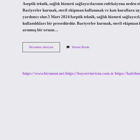
Aseptik teknik, sağlık hizmeti sağlayıcılarının enfeksiyona neden 
Bariyerler kurmak, steril ekipman kullanmak ve katı kurallara u
yardımcı olur.5 Mart 2024Aseptik teknik, sağlık hizmeti sağlayıcı
kullandıkları bir prosedürdür. Bariyerler kurmak, steril ekipman
arınmış bir ortam…
Aseptik
Devamını okuyun
Yorum Bırak
Steril
Mi
https://www.birumut.net
https://bayserturizm.com.tr
https://kaleha