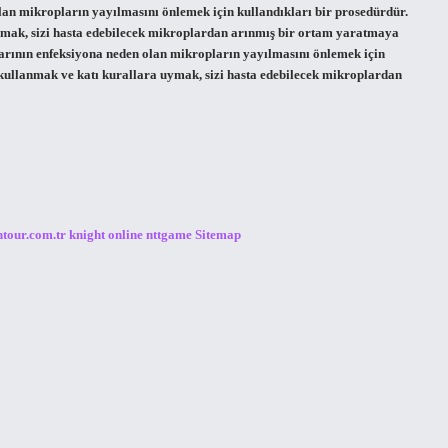
olan mikropların yayılmasını önlemek için kullandıkları bir prosedürdür.
ymak, sizi hasta edebilecek mikroplardan arınmış bir ortam yaratmaya
larının enfeksiyona neden olan mikropların yayılmasını önlemek için
 kullanmak ve katı kurallara uymak, sizi hasta edebilecek mikroplardan
ntour.com.tr
knight online
nttgame
Sitemap