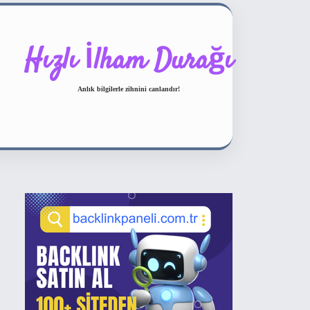
Hızlı İlham Durağı
Anlık bilgilerle zihnini canlandır!
Sidebar
ilbet bahis sitesi