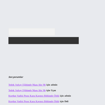
Arama
Son yorumlar
Yedek Subay Eğitimde Maaş Alır Mı
için
admin
Yedek Subay Eğitimde Maaş Alır Mı
için
Uçan
Kurtlar Vadisi Pusu Kara Kaçıncı Bölümde Öldü
için
admin
Kurtlar Vadisi Pusu Kara Kaçıncı Bölümde Öldü
için
Deli