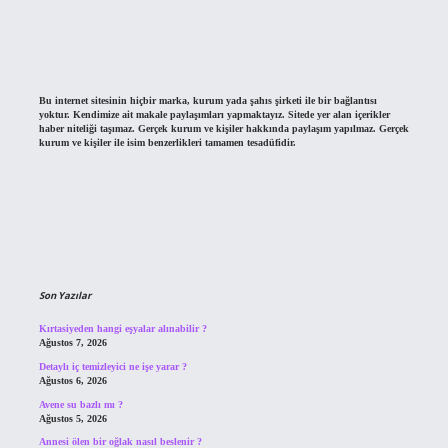
Bu internet sitesinin hiçbir marka, kurum yada şahıs şirketi ile bir bağlantısı
yoktur. Kendimize ait makale paylaşımları yapmaktayız. Sitede yer alan içerikler
haber niteliği taşımaz. Gerçek kurum ve kişiler hakkında paylaşım yapılmaz. Gerçek
kurum ve kişiler ile isim benzerlikleri tamamen tesadüfidir.
Son Yazılar
Kırtasiyeden hangi eşyalar alınabilir ?
Ağustos 7, 2026
Detaylı iç temizleyici ne işe yarar ?
Ağustos 6, 2026
Avene su bazlı mı ?
Ağustos 5, 2026
Annesi ölen bir oğlak nasıl beslenir ?