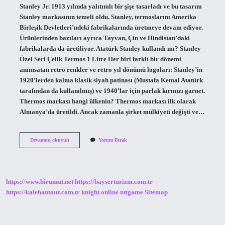
Stanley Jr. 1913 yılında yalıtımlı bir şişe tasarladı ve bu tasarım
Stanley markasının temeli oldu. Stanley, termoslarını Amerika
Birleşik Devletleri’ndeki fabrikalarında üretmeye devam ediyor.
Ürünlerinden bazıları ayrıca Tayvan, Çin ve Hindistan’daki
fabrikalarda da üretiliyor. Atatürk Stanley kullandı mı? Stanley
Özel Seri Çelik Termos 1 Litre Her biri farklı bir dönemi
anımsatan retro renkler ve retro yıl dönümü logoları: Stanley’in
1920’lerden kalma klasik siyah patinası (Mustafa Kemal Atatürk
tarafından da kullanılmış) ve 1940’lar için parlak kırmızı garnet.
Thermos markası hangi ülkenin? Thermos markası ilk olarak
Almanya’da üretildi. Ancak zamanla şirket mülkiyeti değişti ve…
Stanley
Devamını okuyun
Yorum Bırak
Termos
Israil
Malı
Mı
https://www.birumut.net
https://bayserturizm.com.tr
https://kalehantour.com.tr
knight online
nttgame
Sitemap