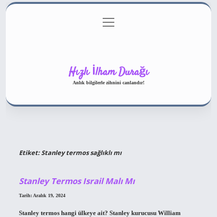
menüyü
Gizlilik Politikası
aç
Hakkımızda
Yasal Uyarı
Hızlı İlham Durağı
Anlık bilgilerle zihnini canlandır!
Etiket:
Stanley termos sağlıklı mı
Stanley Termos Israil Malı Mı
Tarih: Aralık 19, 2024
Stanley termos hangi ülkeye ait? Stanley kurucusu William