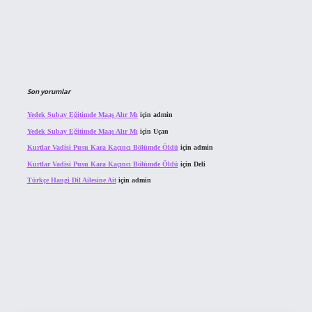
Son yorumlar
Yedek Subay Eğitimde Maaş Alır Mı
için
admin
Yedek Subay Eğitimde Maaş Alır Mı
için
Uçan
Kurtlar Vadisi Pusu Kara Kaçıncı Bölümde Öldü
için
admin
Kurtlar Vadisi Pusu Kara Kaçıncı Bölümde Öldü
için
Deli
Türkçe Hangi Dil Ailesine Ait
için
admin
ahis sitesi