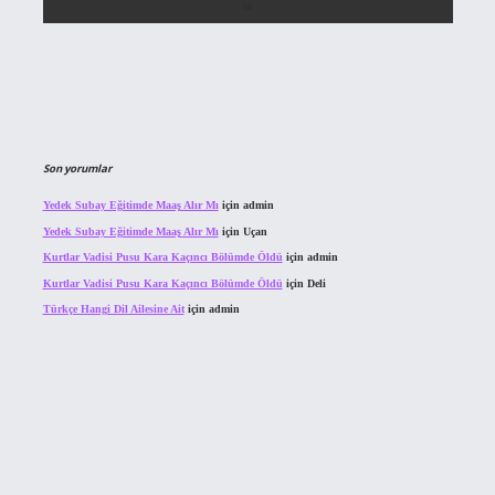
Son yorumlar
Yedek Subay Eğitimde Maaş Alır Mı
için
admin
Yedek Subay Eğitimde Maaş Alır Mı
için
Uçan
Kurtlar Vadisi Pusu Kara Kaçıncı Bölümde Öldü
için
admin
Kurtlar Vadisi Pusu Kara Kaçıncı Bölümde Öldü
için
Deli
Türkçe Hangi Dil Ailesine Ait
için
admin