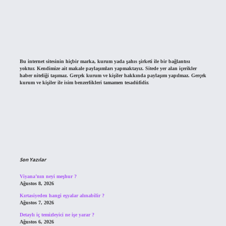
Bu internet sitesinin hiçbir marka, kurum yada şahıs şirketi ile bir bağlantısı
yoktur. Kendimize ait makale paylaşımları yapmaktayız. Sitede yer alan içerikler
haber niteliği taşımaz. Gerçek kurum ve kişiler hakkında paylaşım yapılmaz. Gerçek
kurum ve kişiler ile isim benzerlikleri tamamen tesadüfidir.
Son Yazılar
Viyana’nın neyi meşhur ?
Ağustos 8, 2026
Kırtasiyeden hangi eşyalar alınabilir ?
Ağustos 7, 2026
Detaylı iç temizleyici ne işe yarar ?
Ağustos 6, 2026