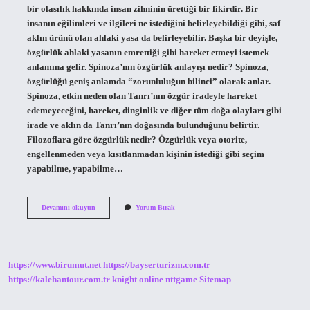
bir olasılık hakkında insan zihninin ürettiği bir fikirdir. Bir
insanın eğilimleri ve ilgileri ne istediğini belirleyebildiği gibi, saf
aklın ürünü olan ahlaki yasa da belirleyebilir. Başka bir deyişle,
özgürlük ahlaki yasanın emrettiği gibi hareket etmeyi istemek
anlamına gelir. Spinoza’nın özgürlük anlayışı nedir? Spinoza,
özgürlüğü geniş anlamda “zorunluluğun bilinci” olarak anlar.
Spinoza, etkin neden olan Tanrı’nın özgür iradeyle hareket
edemeyeceğini, hareket, dinginlik ve diğer tüm doğa olayları gibi
irade ve aklın da Tanrı’nın doğasında bulunduğunu belirtir.
Filozoflara göre özgürlük nedir? Özgürlük veya otorite,
engellenmeden veya kısıtlanmadan kişinin istediği gibi seçim
yapabilme, yapabilme…
Kanta
Devamını okuyun
Yorum Bırak
Göre
Özgürlük
Nedir
https://www.birumut.net
https://bayserturizm.com.tr
https://kalehantour.com.tr
knight online
nttgame
Sitemap