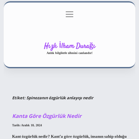
menüyü
Gizlilik Politikası
aç
Hakkımızda
Yasal Uyarı
Hızlı İlham Durağı
Anlık bilgilerle zihnini canlandır!
Etiket:
Spinozanın özgürlük anlayışı nedir
Kanta Göre Özgürlük Nedir
Tarih: Aralık 18, 2024
Kant özgürlük nedir? Kant’a göre özgürlük, insanın sahip olduğu