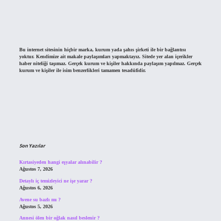
Bu internet sitesinin hiçbir marka, kurum yada şahıs şirketi ile bir bağlantısı
yoktur. Kendimize ait makale paylaşımları yapmaktayız. Sitede yer alan içerikler
haber niteliği taşımaz. Gerçek kurum ve kişiler hakkında paylaşım yapılmaz. Gerçek
kurum ve kişiler ile isim benzerlikleri tamamen tesadüfidir.
Son Yazılar
Kırtasiyeden hangi eşyalar alınabilir ?
Ağustos 7, 2026
Detaylı iç temizleyici ne işe yarar ?
Ağustos 6, 2026
Avene su bazlı mı ?
Ağustos 5, 2026
Annesi ölen bir oğlak nasıl beslenir ?