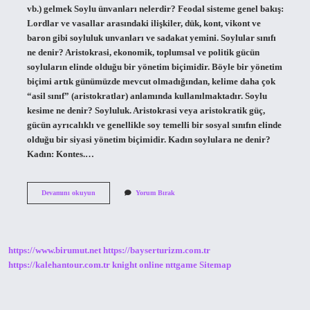
vb.) gelmek Soylu ünvanları nelerdir? Feodal sisteme genel bakış:
Lordlar ve vasallar arasındaki ilişkiler, dük, kont, vikont ve
baron gibi soyluluk unvanları ve sadakat yemini. Soylular sınıfı
ne denir? Aristokrasi, ekonomik, toplumsal ve politik gücün
soyluların elinde olduğu bir yönetim biçimidir. Böyle bir yönetim
biçimi artık günümüzde mevcut olmadığından, kelime daha çok
“asil sınıf” (aristokratlar) anlamında kullanılmaktadır. Soylu
kesime ne denir? Soyluluk. Aristokrasi veya aristokratik güç,
gücün ayrıcalıklı ve genellikle soy temelli bir sosyal sınıfın elinde
olduğu bir siyasi yönetim biçimidir. Kadın soylulara ne denir?
Kadın: Kontes.…
Soylu
Devamını okuyun
Yorum Bırak
Kişiye
Ne
Denir
https://www.birumut.net
https://bayserturizm.com.tr
https://kalehantour.com.tr
knight online
nttgame
Sitemap