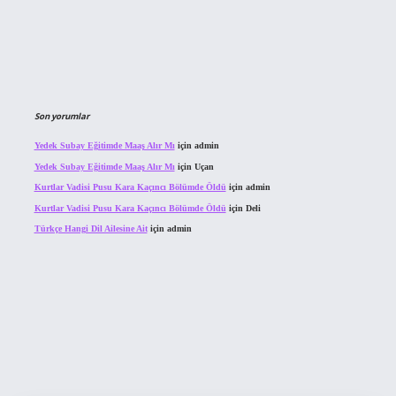
Son yorumlar
Yedek Subay Eğitimde Maaş Alır Mı
için
admin
Yedek Subay Eğitimde Maaş Alır Mı
için
Uçan
Kurtlar Vadisi Pusu Kara Kaçıncı Bölümde Öldü
için
admin
Kurtlar Vadisi Pusu Kara Kaçıncı Bölümde Öldü
için
Deli
Türkçe Hangi Dil Ailesine Ait
için
admin
ahis sitesi