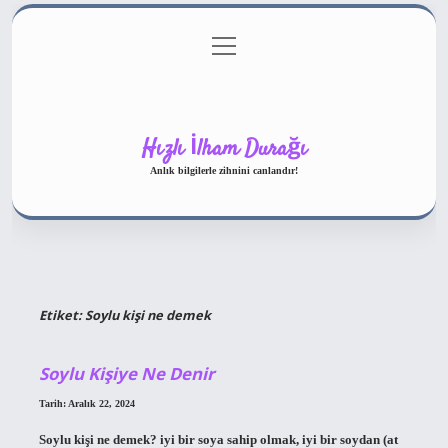
menüyü
Gizlilik Politikası
aç
Hakkımızda
Yasal Uyarı
Hızlı İlham Durağı
Anlık bilgilerle zihnini canlandır!
Etiket:
Soylu kişi ne demek
Soylu Kişiye Ne Denir
Tarih: Aralık 22, 2024
Soylu kişi ne demek? iyi bir soya sahip olmak, iyi bir soydan (at