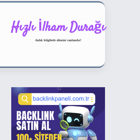
Hızlı İlham Durağı
Anlık bilgilerle zihnini canlandır!
Sidebar
ilbet bahis sitesi