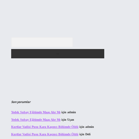
Arama
Son yorumlar
Yedek Subay Eğitimde Maaş Alır Mı
için
admin
Yedek Subay Eğitimde Maaş Alır Mı
için
Uçan
Kurtlar Vadisi Pusu Kara Kaçıncı Bölümde Öldü
için
admin
Kurtlar Vadisi Pusu Kara Kaçıncı Bölümde Öldü
için
Deli