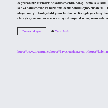
doğrudan buz kristallerine katılaşmasıdır. Kırağılaşma ve sübli
katıya dönüşmesine ise buzlanma denir. Süblimleşme, endotermik (ıs
oluşumunu gözlemleyebildiğimiz katılardır. Kırağılaşma hangi hal 
etkisiyle çevresine ısı vererek sıvıya dönüşmeden doğrudan katı h
Kırağılaşma
Devamını okuyun
Yorum Bırak
Olayı
Nasıl
Gerçekleşir
https://www.birumut.net
https://bayserturizm.com.tr
https://kaleha