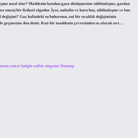
mleşme nasıl olur? Maddenin katıdan gaza dönüşmesine süblimleşme, gazdan
ı emen) bir fiziksel olgudur. İyot, naftalin ve kuru buz, süblimleşme ve buz
değişimi? Gaz halindeki su buharının, ani bir sıcaklık değişiminin
ale geçmesine don denir. Katı bir maddenin çevresinden ısı alarak sıvı…
ntour.com.tr
knight online
nttgame
Sitemap