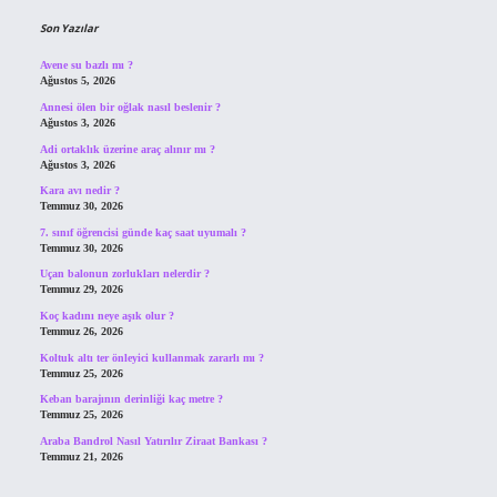
Son Yazılar
Avene su bazlı mı ?
Ağustos 5, 2026
Annesi ölen bir oğlak nasıl beslenir ?
Ağustos 3, 2026
Adi ortaklık üzerine araç alınır mı ?
Ağustos 3, 2026
Kara avı nedir ?
Temmuz 30, 2026
7. sınıf öğrencisi günde kaç saat uyumalı ?
Temmuz 30, 2026
Uçan balonun zorlukları nelerdir ?
Temmuz 29, 2026
Koç kadını neye aşık olur ?
Temmuz 26, 2026
Koltuk altı ter önleyici kullanmak zararlı mı ?
Temmuz 25, 2026
Keban barajının derinliği kaç metre ?
Temmuz 25, 2026
Araba Bandrol Nasıl Yatırılır Ziraat Bankası ?
Temmuz 21, 2026