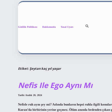
Gizlilik Politikası
Hakkımızda
Yasal Uyarı
Etiket:
Şeytan kaç yıl yaşar
Nefis Ile Ego Aynı Mı
Tarih: Aralık 20, 2024
Nefisle ruh aynı şey mi? Aslında bunların hepsi ruhla ilgili konula
Kuran’da birbirinin yerine geçmez. Ölüm anında bedenden çıkan şey