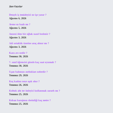
Son Yazılar
Detaylı iç temizleyici ne işe yarar ?
Ağustos 6, 2026
Avene su bazlı mı ?
Ağustos 5, 2026
Annesi ölen bir oğlak nasıl beslenir ?
Ağustos 3, 2026
Adi ortaklık üzerine araç alınır mı ?
Ağustos 3, 2026
Kara avı nedir ?
Temmuz 30, 2026
7. sınıf öğrencisi günde kaç saat uyumalı ?
Temmuz 30, 2026
Uçan balonun zorlukları nelerdir ?
Temmuz 29, 2026
Koç kadını neye aşık olur ?
Temmuz 26, 2026
Koltuk altı ter önleyici kullanmak zararlı mı ?
Temmuz 25, 2026
Keban barajının derinliği kaç metre ?
Temmuz 25, 2026