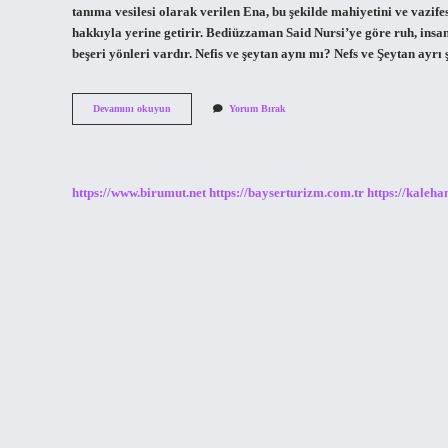
tanıma vesilesi olarak verilen Ena, bu şekilde mahiyetini ve vazifes
hakkıyla yerine getirir. Bediüzzaman Said Nursi’ye göre ruh, insa
beşeri yönleri vardır. Nefis ve şeytan aynı mı? Nefs ve Şeytan ayr
Nefis
Devamını okuyun
Yorum Bırak
Ile
Ego
Aynı
Mı
https://www.birumut.net
https://bayserturizm.com.tr
https://kaleha