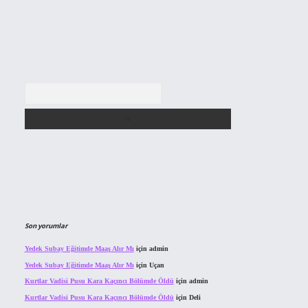
Arama
Son yorumlar
Yedek Subay Eğitimde Maaş Alır Mı
için
admin
Yedek Subay Eğitimde Maaş Alır Mı
için
Uçan
Kurtlar Vadisi Pusu Kara Kaçıncı Bölümde Öldü
için
admin
Kurtlar Vadisi Pusu Kara Kaçıncı Bölümde Öldü
için
Deli