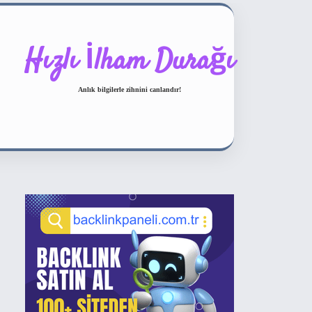
Hızlı İlham Durağı
Anlık bilgilerle zihnini canlandır!
Sidebar
ilbet bahis sitesi