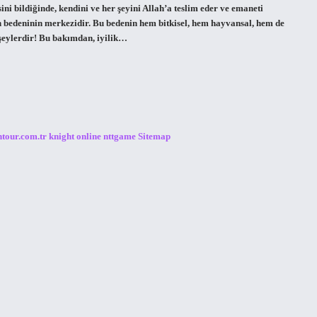
ini bildiğinde, kendini ve her şeyini Allah’a teslim eder ve emaneti
n bedeninin merkezidir. Bu bedenin hem bitkisel, hem hayvansal, hem de
ı şeylerdir! Bu bakımdan, iyilik…
ntour.com.tr
knight online
nttgame
Sitemap