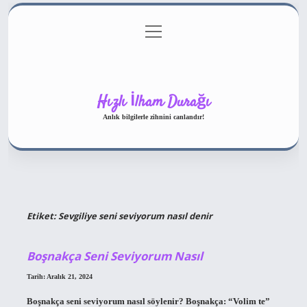
menüyü
Gizlilik Politikası
aç
Hakkımızda
Yasal Uyarı
Hızlı İlham Durağı
Anlık bilgilerle zihnini canlandır!
Etiket:
Sevgiliye seni seviyorum nasıl denir
Boşnakça Seni Seviyorum Nasıl
Tarih: Aralık 21, 2024
Boşnakça seni seviyorum nasıl söylenir? Boşnakça: “Volim te”