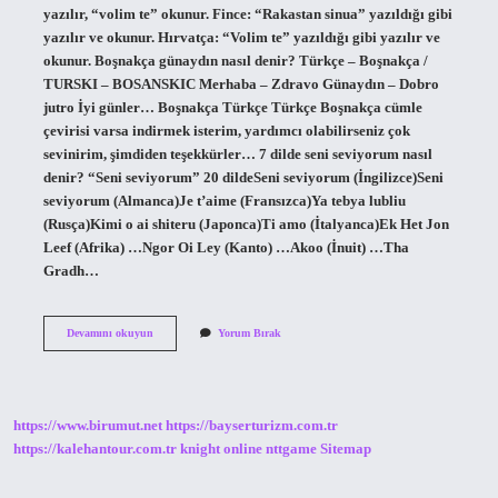
yazılır, “volim te” okunur. Fince: “Rakastan sinua” yazıldığı gibi
yazılır ve okunur. Hırvatça: “Volim te” yazıldığı gibi yazılır ve
okunur. Boşnakça günaydın nasıl denir? Türkçe – Boşnakça /
TURSKI – BOSANSKIC Merhaba – Zdravo Günaydın – Dobro
jutro İyi günler… Boşnakça Türkçe Türkçe Boşnakça cümle
çevirisi varsa indirmek isterim, yardımcı olabilirseniz çok
sevinirim, şimdiden teşekkürler… 7 dilde seni seviyorum nasıl
denir? “Seni seviyorum” 20 dildeSeni seviyorum (İngilizce)Seni
seviyorum (Almanca)Je t’aime (Fransızca)Ya tebya lubliu
(Rusça)Kimi o ai shiteru (Japonca)Ti amo (İtalyanca)Ek Het Jon
Leef (Afrika) …Ngor Oi Ley (Kanto) …Akoo (İnuit) …Tha
Gradh…
Boşnakça
Devamını okuyun
Yorum Bırak
Seni
Seviyorum
Nasıl
https://www.birumut.net
https://bayserturizm.com.tr
https://kalehantour.com.tr
knight online
nttgame
Sitemap