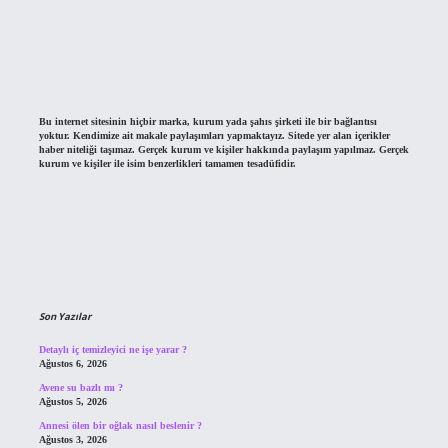
Bu internet sitesinin hiçbir marka, kurum yada şahıs şirketi ile bir bağlantısı
yoktur. Kendimize ait makale paylaşımları yapmaktayız. Sitede yer alan içerikler
haber niteliği taşımaz. Gerçek kurum ve kişiler hakkında paylaşım yapılmaz. Gerçek
kurum ve kişiler ile isim benzerlikleri tamamen tesadüfidir.
Son Yazılar
Detaylı iç temizleyici ne işe yarar ?
Ağustos 6, 2026
Avene su bazlı mı ?
Ağustos 5, 2026
Annesi ölen bir oğlak nasıl beslenir ?
Ağustos 3, 2026