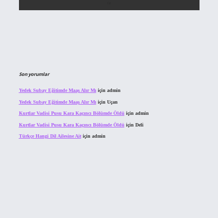
Son yorumlar
Yedek Subay Eğitimde Maaş Alır Mı
için
admin
Yedek Subay Eğitimde Maaş Alır Mı
için
Uçan
Kurtlar Vadisi Pusu Kara Kaçıncı Bölümde Öldü
için
admin
Kurtlar Vadisi Pusu Kara Kaçıncı Bölümde Öldü
için
Deli
Türkçe Hangi Dil Ailesine Ait
için
admin