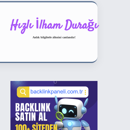
Hızlı İlham Durağı
Anlık bilgilerle zihnini canlandır!
Sidebar
ilbet bahis sitesi