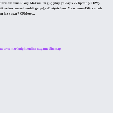
 performans sunar. Güç: Maksimum güç çıkışı yaklaşık 27 hp’dir (20 kW).
ik ve kavramsal modeli gerçeğe dönüştürüyor. Maksimum 450 cc sıralı
aç km hız yapar? CFMoto…
ntour.com.tr
knight online
nttgame
Sitemap