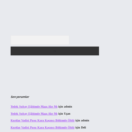
Arama
Son yorumlar
Yedek Subay Eğitimde Maaş Alır Mı
için
admin
Yedek Subay Eğitimde Maaş Alır Mı
için
Uçan
Kurtlar Vadisi Pusu Kara Kaçıncı Bölümde Öldü
için
admin
Kurtlar Vadisi Pusu Kara Kaçıncı Bölümde Öldü
için
Deli