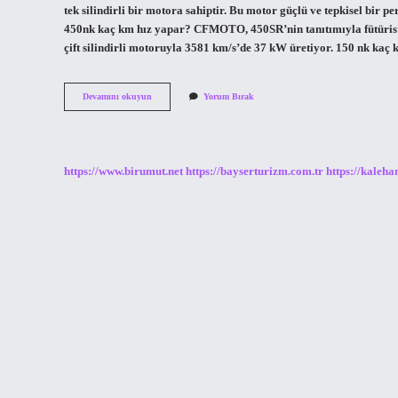
tek silindirli bir motora sahiptir. Bu motor güçlü ve tepkisel bir
450nk kaç km hız yapar? CFMOTO, 450SR’nin tanıtımıyla fütürist
çift silindirli motoruyla 3581 km/s’de 37 kW üretiyor. 150 nk k
Nk
Devamını okuyun
Yorum Bırak
250
Kaç
Hız
https://www.birumut.net
https://bayserturizm.com.tr
https://kaleha