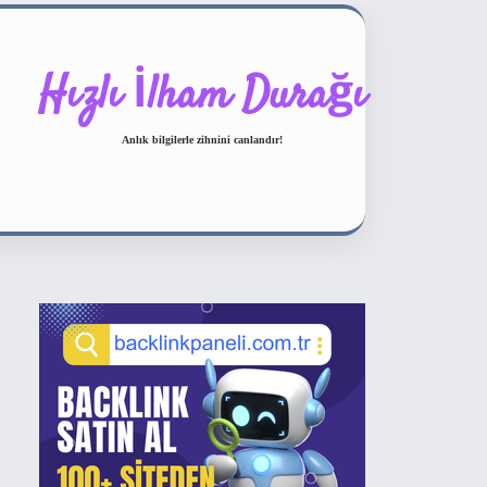
Hızlı İlham Durağı
Anlık bilgilerle zihnini canlandır!
Sidebar
ilbet bahis sitesi