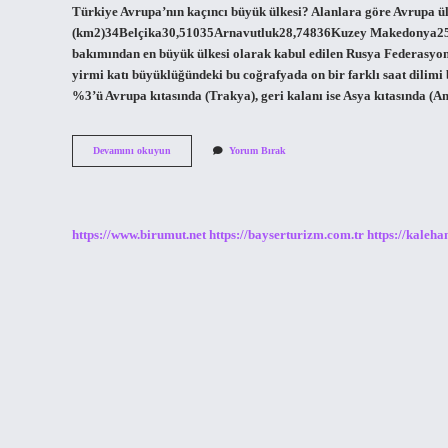
Türkiye Avrupa’nın kaçıncı büyük ülkesi? Alanlara göre Avrupa ül
(km2)34Belçika30,51035Arnavutluk28,74836Kuzey Makedonya25,7
bakımından en büyük ülkesi olarak kabul edilen Rusya Federasyonu
yirmi katı büyüklüğündeki bu coğrafyada on bir farklı saat dili
%3’ü Avrupa kıtasında (Trakya), geri kalanı ise Asya kıtasında (
Rusyanın
Devamını okuyun
Yorum Bırak
Ne
Kadarı
Avrupa
https://www.birumut.net
https://bayserturizm.com.tr
https://kaleha