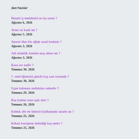
Son Yazılar
Detaylı iç temizleyici ne işe yarar ?
Ağustos 6, 2026
Avene su bazlı mı ?
Ağustos 5, 2026
Annesi ölen bir oğlak nasıl beslenir ?
Ağustos 3, 2026
Adi ortaklık üzerine araç alınır mı ?
Ağustos 3, 2026
Kara avı nedir ?
Temmuz 30, 2026
7. sınıf öğrencisi günde kaç saat uyumalı ?
Temmuz 30, 2026
Uçan balonun zorlukları nelerdir ?
Temmuz 29, 2026
Koç kadını neye aşık olur ?
Temmuz 26, 2026
Koltuk altı ter önleyici kullanmak zararlı mı ?
Temmuz 25, 2026
Keban barajının derinliği kaç metre ?
Temmuz 25, 2026