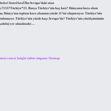
keleri listesiSıraÜlkeAvrupa’daki alan
1337Türkiye*23. Rusya Türkiye’nin kaç katı? Dünyanın kara alanı
, Dünya’nın toplam kara alanının yüzde 11’ini oluşturuyor. Türkiye’nin
mi bulunuyor. Türkiye’nin yüzde kaçı Avrupa’da? Türkiye’nin yüzölçümünün
Anadolu) yer almaktadır.…
ntour.com.tr
knight online
nttgame
Sitemap