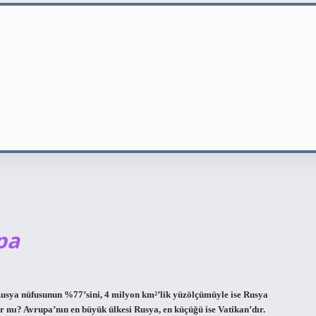
pa
usya nüfusunun %77’sini, 4 milyon km²’lik yüzölçümüyle ise Rusya
r mı? Avrupa’nın en büyük ülkesi Rusya, en küçüğü ise Vatikan’dır.