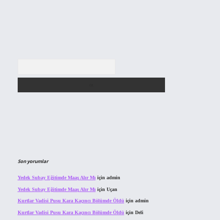
Arama
Son yorumlar
Yedek Subay Eğitimde Maaş Alır Mı
için
admin
Yedek Subay Eğitimde Maaş Alır Mı
için
Uçan
Kurtlar Vadisi Pusu Kara Kaçıncı Bölümde Öldü
için
admin
Kurtlar Vadisi Pusu Kara Kaçıncı Bölümde Öldü
için
Deli