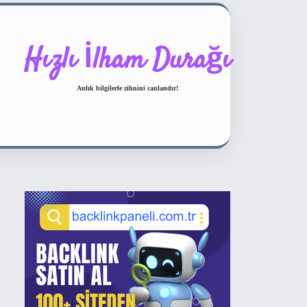
Hızlı İlham Durağı
Anlık bilgilerle zihnini canlandır!
Sidebar
ilbet bahis sitesi