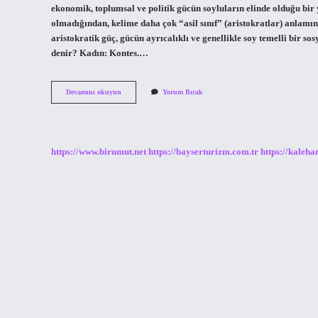
ekonomik, toplumsal ve politik gücün soyluların elinde olduğu bi
olmadığından, kelime daha çok “asil sınıf” (aristokratlar) anlamı
aristokratik güç, gücün ayrıcalıklı ve genellikle soy temelli bir so
denir? Kadın: Kontes.…
Soylu
Devamını okuyun
Yorum Bırak
Kişiye
Ne
Denir
https://www.birumut.net
https://bayserturizm.com.tr
https://kaleha