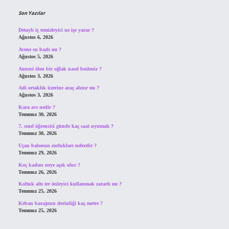
Son Yazılar
Detaylı iç temizleyici ne işe yarar ?
Ağustos 6, 2026
Avene su bazlı mı ?
Ağustos 5, 2026
Annesi ölen bir oğlak nasıl beslenir ?
Ağustos 3, 2026
Adi ortaklık üzerine araç alınır mı ?
Ağustos 3, 2026
Kara avı nedir ?
Temmuz 30, 2026
7. sınıf öğrencisi günde kaç saat uyumalı ?
Temmuz 30, 2026
Uçan balonun zorlukları nelerdir ?
Temmuz 29, 2026
Koç kadını neye aşık olur ?
Temmuz 26, 2026
Koltuk altı ter önleyici kullanmak zararlı mı ?
Temmuz 25, 2026
Keban barajının derinliği kaç metre ?
Temmuz 25, 2026