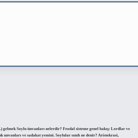
vb.) gelmek Soylu ünvanları nelerdir? Feodal sisteme genel bakış: Lordlar ve
luk unvanları ve sadakat yemini. Soylular sınıfı ne denir? Aristokrasi,