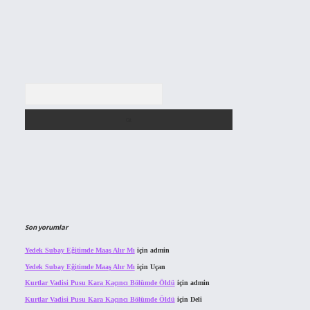
Arama
Son yorumlar
Yedek Subay Eğitimde Maaş Alır Mı
için
admin
Yedek Subay Eğitimde Maaş Alır Mı
için
Uçan
Kurtlar Vadisi Pusu Kara Kaçıncı Bölümde Öldü
için
admin
Kurtlar Vadisi Pusu Kara Kaçıncı Bölümde Öldü
için
Deli