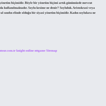
r yönetim biçimidir. Böyle bir yönetim biçimi artık günümüzde mevcut
nda kullanılmaktadır. Soylu kesime ne denir? Soyluluk. Aristokrasi veya
syal sınıfın elinde olduğu bir siyasi yönetim biçimidir. Kadın soylulara ne
ntour.com.tr
knight online
nttgame
Sitemap