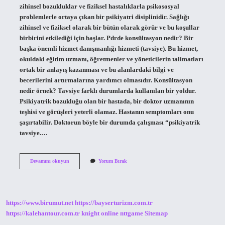
zihinsel bozukluklar ve fiziksel hastalıklarla psikososyal
problemlerle ortaya çıkan bir psikiyatri disiplinidir. Sağlığı
zihinsel ve fiziksel olarak bir bütün olarak görür ve bu koşullar
birbirini etkilediği için başlar. Pdrde konsültasyon nedir? Bir
başka önemli hizmet danışmanlığı hizmeti (tavsiye). Bu hizmet,
okuldaki eğitim uzmanı, öğretmenler ve yöneticilerin talimatları
ortak bir anlayış kazanması ve bu alanlardaki bilgi ve
becerilerini artırmalarına yardımcı olmasıdır. Konsültasyon
nedir örnek? Tavsiye farklı durumlarda kullanılan bir yoldur.
Psikiyatrik bozukluğu olan bir hastada, bir doktor uzmanının
teşhisi ve görüşleri yeterli olamaz. Hastanın semptomları onu
şaşırtabilir. Doktorun böyle bir durumda çalışması “psikiyatrik
tavsiye.…
Psikolojik
Devamını okuyun
Yorum Bırak
Danışmada
Konsültasyon
Nedir
https://www.birumut.net
https://bayserturizm.com.tr
https://kalehantour.com.tr
knight online
nttgame
Sitemap