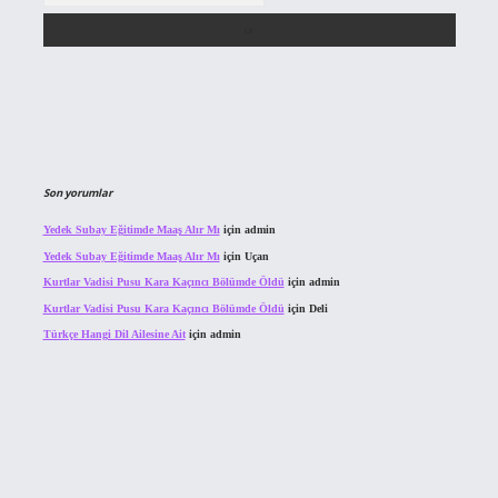
Son yorumlar
Yedek Subay Eğitimde Maaş Alır Mı
için
admin
Yedek Subay Eğitimde Maaş Alır Mı
için
Uçan
Kurtlar Vadisi Pusu Kara Kaçıncı Bölümde Öldü
için
admin
Kurtlar Vadisi Pusu Kara Kaçıncı Bölümde Öldü
için
Deli
Türkçe Hangi Dil Ailesine Ait
için
admin