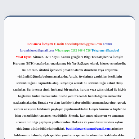
bahis sitesi
Reklam ve İletişim:
E-mail:
backlinkpaneli@gmail.com
Teams:
forumhizmeti@gmail.com
Whatsapp: 0262 606 0 726
Telegram: @karabul
Yasal Uyarı:
Sitemiz, 5651 Sayılı Kanun gereğince Bilgi Teknolojileri ve İletişim
Kurumu (BTK) tarafından onaylanmış bir Yer Sağlayıcı olarak hizmet vermektedir.
Bu nedenle, sitedeki içerikleri proaktif olarak denetleme veya araştırma
yükümlülüğümüz bulunmamaktadır. Ancak, üyelerimiz yazdıkları içeriklerin
sorumluluğunu taşımakta olup, siteye üye olarak bu sorumluluğu kabul etmiş
sayılırlar. Bu internet sitesi, herhangi bir marka, kurum veya şahıs şirketi ile hiçbir
bağlantısı bulunmamaktadır. Sitede yalnızca kendi hazırladığımız makaleler
paylaşılmaktadır. Burada yer alan içerikler haber niteliği taşımamakta olup, gerçek
kurum ve kişiler hakkında paylaşım yapılmamaktadır. Gerçek kurum ve kişiler ile
isim benzerlikleri tamamen tesadüfidir. Sitemiz, kar amacı gütmeyen ve tamamen
ücretsiz bir bilgi paylaşım platformudur. Hukuka ve yasal düzenlemelere aykırı
olduğunu düşündüğünüz içerikleri,
backlinkpanelicomtr@gmail.com
adresine
bildirmeniz halinde, ilgili içerikler yasal süre içerisinde sitemizden kaldırılacaktır.