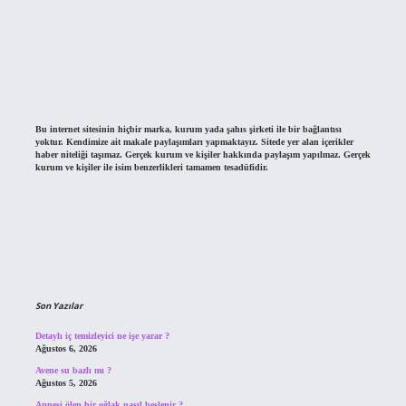
Bu internet sitesinin hiçbir marka, kurum yada şahıs şirketi ile bir bağlantısı
yoktur. Kendimize ait makale paylaşımları yapmaktayız. Sitede yer alan içerikler
haber niteliği taşımaz. Gerçek kurum ve kişiler hakkında paylaşım yapılmaz. Gerçek
kurum ve kişiler ile isim benzerlikleri tamamen tesadüfidir.
Son Yazılar
Detaylı iç temizleyici ne işe yarar ?
Ağustos 6, 2026
Avene su bazlı mı ?
Ağustos 5, 2026
Annesi ölen bir oğlak nasıl beslenir ?