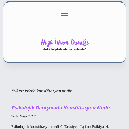
menüyü
Gizlilik Politikası
aç
Hakkımızda
Yasal Uyarı
Hızlı İlham Durağı
Anlık bilgilerle zihnini canlandır!
Etiket:
Pdrde konsültasyon nedir
Psikolojik Danışmada Konsültasyon Nedir
Tarih: Mayıs 2, 2025
Psikolojide konsültasyon nedir? Tavsiye – Lyison Psikiyatri,