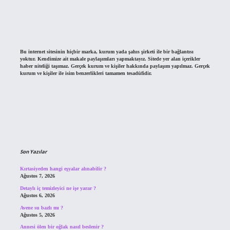
Bu internet sitesinin hiçbir marka, kurum yada şahıs şirketi ile bir bağlantısı
yoktur. Kendimize ait makale paylaşımları yapmaktayız. Sitede yer alan içerikler
haber niteliği taşımaz. Gerçek kurum ve kişiler hakkında paylaşım yapılmaz. Gerçek
kurum ve kişiler ile isim benzerlikleri tamamen tesadüfidir.
Son Yazılar
Kırtasiyeden hangi eşyalar alınabilir ?
Ağustos 7, 2026
Detaylı iç temizleyici ne işe yarar ?
Ağustos 6, 2026
Avene su bazlı mı ?
Ağustos 5, 2026
Annesi ölen bir oğlak nasıl beslenir ?