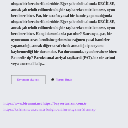
oluşan bir beraberlik türüdür. Eğer şah tehdit altında DEĞİLSE,
ancak şah tehdit edilmeden hiçbir taş hareket ettirilemezse, oyun
berabere biter. Pat, bir tarafın yasal bir hamle yapamadığında
oluşan bir beraberlik türüdür. Eğer şah tehdit altında DEĞİLSE,
ancak şah tehdit edilmeden hiçbir taş hareket ettirilemezse, oyun
berabere biter. Hangi durumlarda pat olur? Satrançta, pat, bir
oyuncunun sırası kendisine gelmesine rağmen yasal hamleler
yapamadığı, ancak diğer taraf check atmadığı için oyunu
kaybetmediği bir durumdur. Pat durumunda, oyun berabere biter.
Pat nedir tip? Paroksismal atriyal taşikardi (PAT), bir tür aritmi
veya anormal kalp…
Pat
Devamını okuyun
Yorum Bırak
Sebebi
Ne
Demek
https://www.birumut.net
https://bayserturizm.com.tr
https://kalehantour.com.tr
knight online
nttgame
Sitemap