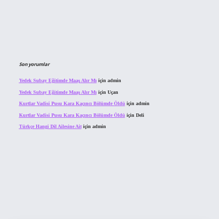
Son yorumlar
Yedek Subay Eğitimde Maaş Alır Mı
için
admin
Yedek Subay Eğitimde Maaş Alır Mı
için
Uçan
Kurtlar Vadisi Pusu Kara Kaçıncı Bölümde Öldü
için
admin
Kurtlar Vadisi Pusu Kara Kaçıncı Bölümde Öldü
için
Deli
Türkçe Hangi Dil Ailesine Ait
için
admin
bahis sitesi