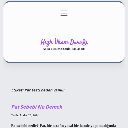
menüyü
Gizlilik Politikası
aç
Hakkımızda
Yasal Uyarı
Hızlı İlham Durağı
Anlık bilgilerle zihnini canlandır!
Etiket:
Pat testi neden yapılır
Pat Sebebi Ne Demek
Tarih: Aralık 20, 2024
Pat sebebi nedir? Pat, bir tarafın yasal bir hamle yapamadığında