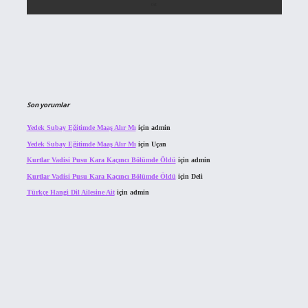
Son yorumlar
Yedek Subay Eğitimde Maaş Alır Mı
için
admin
Yedek Subay Eğitimde Maaş Alır Mı
için
Uçan
Kurtlar Vadisi Pusu Kara Kaçıncı Bölümde Öldü
için
admin
Kurtlar Vadisi Pusu Kara Kaçıncı Bölümde Öldü
için
Deli
Türkçe Hangi Dil Ailesine Ait
için
admin