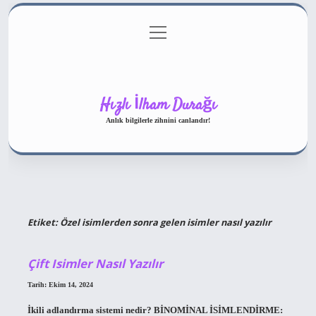
menüyü
Gizlilik Politikası
aç
Hakkımızda
Yasal Uyarı
Hızlı İlham Durağı
Anlık bilgilerle zihnini canlandır!
Etiket:
Özel isimlerden sonra gelen isimler nasıl yazılır
Çift Isimler Nasıl Yazılır
Tarih: Ekim 14, 2024
İkili adlandırma sistemi nedir? BİNOMİNAL İSİMLENDİRME: