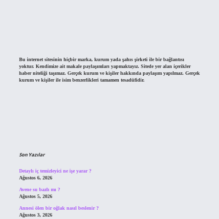
Bu internet sitesinin hiçbir marka, kurum yada şahıs şirketi ile bir bağlantısı
yoktur. Kendimize ait makale paylaşımları yapmaktayız. Sitede yer alan içerikler
haber niteliği taşımaz. Gerçek kurum ve kişiler hakkında paylaşım yapılmaz. Gerçek
kurum ve kişiler ile isim benzerlikleri tamamen tesadüfidir.
Son Yazılar
Detaylı iç temizleyici ne işe yarar ?
Ağustos 6, 2026
Avene su bazlı mı ?
Ağustos 5, 2026
Annesi ölen bir oğlak nasıl beslenir ?
Ağustos 3, 2026