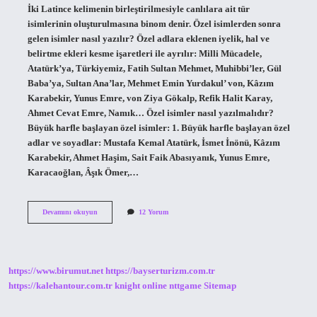
İki Latince kelimenin birleştirilmesiyle canlılara ait tür
isimlerinin oluşturulmasına binom denir. Özel isimlerden sonra
gelen isimler nasıl yazılır? Özel adlara eklenen iyelik, hal ve
belirtme ekleri kesme işaretleri ile ayrılır: Milli Mücadele,
Atatürk’ya, Türkiyemiz, Fatih Sultan Mehmet, Muhibbi’ler, Gül
Baba’ya, Sultan Ana’lar, Mehmet Emin Yurdakul’ von, Kâzım
Karabekir, Yunus Emre, von Ziya Gökalp, Refik Halit Karay,
Ahmet Cevat Emre, Namık… Özel isimler nasıl yazılmalıdır?
Büyük harfle başlayan özel isimler: 1. Büyük harfle başlayan özel
adlar ve soyadlar: Mustafa Kemal Atatürk, İsmet İnönü, Kâzım
Karabekir, Ahmet Haşim, Sait Faik Abasıyanık, Yunus Emre,
Karacaoğlan, Âşık Ömer,…
Çift
Devamını okuyun
12 Yorum
Isimler
Nasıl
Yazılır
https://www.birumut.net
https://bayserturizm.com.tr
https://kalehantour.com.tr
knight online
nttgame
Sitemap