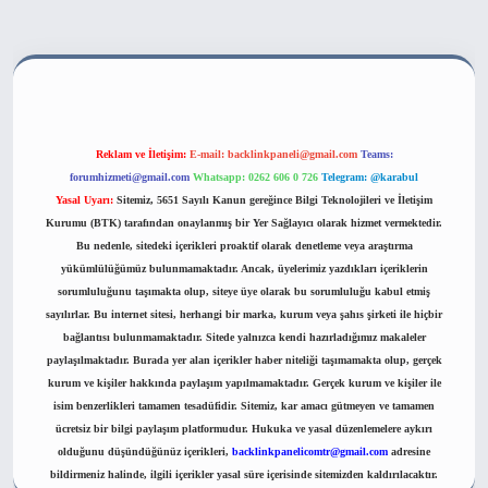
s sitesi
Reklam ve İletişim:
E-mail:
backlinkpaneli@gmail.com
Teams:
forumhizmeti@gmail.com
Whatsapp: 0262 606 0 726
Telegram: @karabul
Yasal Uyarı:
Sitemiz, 5651 Sayılı Kanun gereğince Bilgi Teknolojileri ve İletişim
Kurumu (BTK) tarafından onaylanmış bir Yer Sağlayıcı olarak hizmet vermektedir.
Bu nedenle, sitedeki içerikleri proaktif olarak denetleme veya araştırma
yükümlülüğümüz bulunmamaktadır. Ancak, üyelerimiz yazdıkları içeriklerin
sorumluluğunu taşımakta olup, siteye üye olarak bu sorumluluğu kabul etmiş
sayılırlar. Bu internet sitesi, herhangi bir marka, kurum veya şahıs şirketi ile hiçbir
bağlantısı bulunmamaktadır. Sitede yalnızca kendi hazırladığımız makaleler
paylaşılmaktadır. Burada yer alan içerikler haber niteliği taşımamakta olup, gerçek
kurum ve kişiler hakkında paylaşım yapılmamaktadır. Gerçek kurum ve kişiler ile
isim benzerlikleri tamamen tesadüfidir. Sitemiz, kar amacı gütmeyen ve tamamen
ücretsiz bir bilgi paylaşım platformudur. Hukuka ve yasal düzenlemelere aykırı
olduğunu düşündüğünüz içerikleri,
backlinkpanelicomtr@gmail.com
adresine
bildirmeniz halinde, ilgili içerikler yasal süre içerisinde sitemizden kaldırılacaktır.