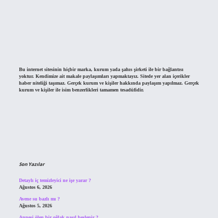
Bu internet sitesinin hiçbir marka, kurum yada şahıs şirketi ile bir bağlantısı
yoktur. Kendimize ait makale paylaşımları yapmaktayız. Sitede yer alan içerikler
haber niteliği taşımaz. Gerçek kurum ve kişiler hakkında paylaşım yapılmaz. Gerçek
kurum ve kişiler ile isim benzerlikleri tamamen tesadüfidir.
Son Yazılar
Detaylı iç temizleyici ne işe yarar ?
Ağustos 6, 2026
Avene su bazlı mı ?
Ağustos 5, 2026
Annesi ölen bir oğlak nasıl beslenir ?