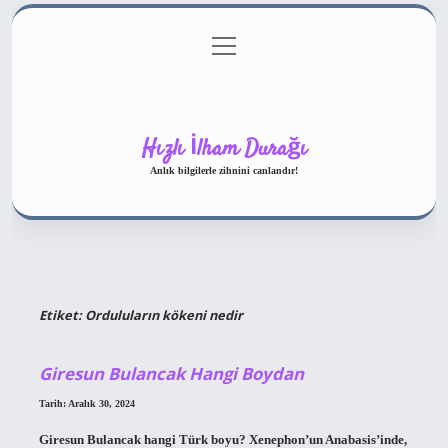
menüyü
Gizlilik Politikası
aç
Hakkımızda
Yasal Uyarı
Hızlı İlham Durağı
Anlık bilgilerle zihnini canlandır!
Etiket:
Orduluların kökeni nedir
Giresun Bulancak Hangi Boydan
Tarih: Aralık 30, 2024
Giresun Bulancak hangi Türk boyu? Xenephon’un Anabasis’inde,