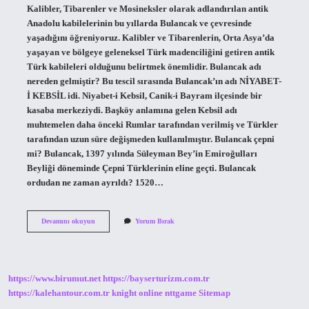
Kalibler, Tibarenler ve Mosineksler olarak adlandırılan antik
Anadolu kabilelerinin bu yıllarda Bulancak ve çevresinde
yaşadığını öğreniyoruz. Kalibler ve Tibarenlerin, Orta Asya’da
yaşayan ve bölgeye geleneksel Türk madenciliğini getiren antik
Türk kabileleri olduğunu belirtmek önemlidir. Bulancak adı
nereden gelmiştir? Bu tescil sırasında Bulancak’ın adı NİYABET-
İ KEBSİL idi. Niyabet-i Kebsil, Canik-i Bayram ilçesinde bir
kasaba merkeziydi. Başköy anlamına gelen Kebsil adı
muhtemelen daha önceki Rumlar tarafından verilmiş ve Türkler
tarafından uzun süre değişmeden kullanılmıştır. Bulancak çepni
mi? Bulancak, 1397 yılında Süleyman Bey’in Emiroğulları
Beyliği döneminde Çepni Türklerinin eline geçti. Bulancak
ordudan ne zaman ayrıldı? 1520…
Giresun
Devamını okuyun
Yorum Bırak
Bulancak
Hangi
Boydan
https://www.birumut.net
https://bayserturizm.com.tr
https://kalehantour.com.tr
knight online
nttgame
Sitemap