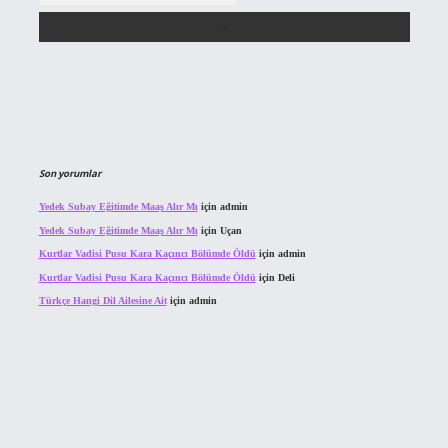
Son yorumlar
Yedek Subay Eğitimde Maaş Alır Mı
için
admin
Yedek Subay Eğitimde Maaş Alır Mı
için
Uçan
Kurtlar Vadisi Pusu Kara Kaçıncı Bölümde Öldü
için
admin
Kurtlar Vadisi Pusu Kara Kaçıncı Bölümde Öldü
için
Deli
Türkçe Hangi Dil Ailesine Ait
için
admin