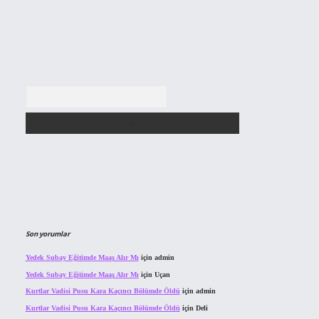
Arama
Son yorumlar
Yedek Subay Eğitimde Maaş Alır Mı
için
admin
Yedek Subay Eğitimde Maaş Alır Mı
için
Uçan
Kurtlar Vadisi Pusu Kara Kaçıncı Bölümde Öldü
için
admin
Kurtlar Vadisi Pusu Kara Kaçıncı Bölümde Öldü
için
Deli