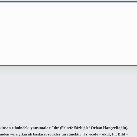
 insan zihnindeki yansımaları”dır (Felsefe Sözlüğü / Orhan Hançerlioğlu).
nden yola çıkarak başka sözcükler türetmektir: Fr. école = okul; Fr. Bild =