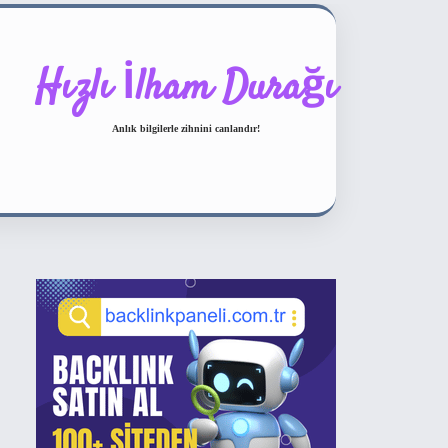
Hızlı İlham Durağı
Anlık bilgilerle zihnini canlandır!
Sidebar
ilbet bahis sitesi