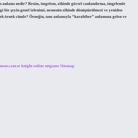
nin anlamı nedir? Resim, imgelem, zihinde görsel canlandırma, imgelemle
ngi bir şeyin genel izlenimi, nesnenin zihinde dönüştürülmesi ve yeniden
mek örnek cümle? Örneğin, tam anlamıyla “karabiber” anlamına gelen ve
ntour.com.tr
knight online
nttgame
Sitemap