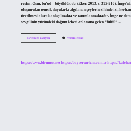
resim; Osm. bu’ud = büyüklük vb. (Eker, 2013, s. 315-316). İmge’
oluşturulan temsil, duyularla algılanan şeylerin zihinde izi, herha
üretilmesi olarak anlaşılmakta ve tanımlanmaktadır. İmge ne de
sevgilinin yüzündeki doğum lekesi anlamına gelen “fülfül”…
Imge
Devamını okuyun
Yorum Bırak
Örnekseme
Mi
https://www.birumut.net
https://bayserturizm.com.tr
https://kaleha