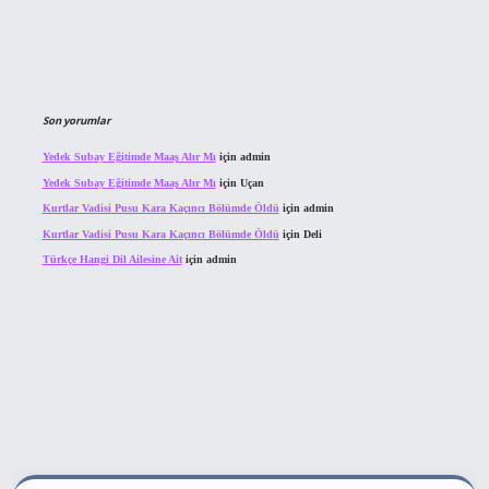
Son yorumlar
Yedek Subay Eğitimde Maaş Alır Mı
için
admin
Yedek Subay Eğitimde Maaş Alır Mı
için
Uçan
Kurtlar Vadisi Pusu Kara Kaçıncı Bölümde Öldü
için
admin
Kurtlar Vadisi Pusu Kara Kaçıncı Bölümde Öldü
için
Deli
Türkçe Hangi Dil Ailesine Ait
için
admin
ahis sitesi