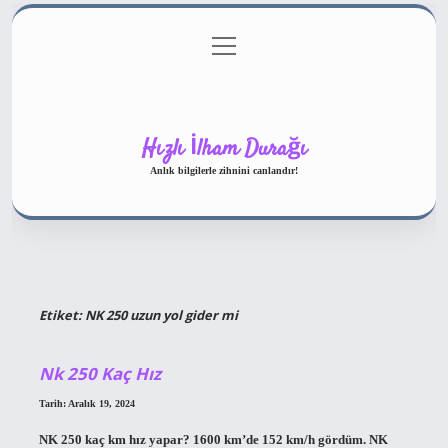
menüyü
Gizlilik Politikası
aç
Hakkımızda
Yasal Uyarı
Hızlı İlham Durağı
Anlık bilgilerle zihnini canlandır!
Etiket:
NK 250 uzun yol gider mi
Nk 250 Kaç Hız
Tarih: Aralık 19, 2024
NK 250 kaç km hız yapar? 1600 km’de 152 km/h gördüm. NK