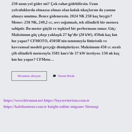
250 uzun yol gider mi? Çok rahat gidebilirsin. Uzun
yolculuklarda olmazsa olmaz olan kulak tıkaçlarını da yanına
almayı unutma. Bence gidemezsin. 2024 NK 250 kaç beygir?
Motor: 250 NK, 249,2 cc, sıvı soğutmalı, tek silindirli bir motora
sahiptir. Bu motor güçlü ve tepkisel bir performans sunar. Güç:
Maksimum güç çıkışı yaklaşık 27 hp’dir (20 kW). 450nk kaç km
hız yapar? CFMOTO, 450SR’nin tanıtımıyla fütüristik ve
kavramsal modeli gerçeğe dönüştürüyor. Maksimum 450 cc sıralı
çift silindirli motoruyla 3581 km/s’de 37 kW üretiyor. 150 nk kaç
km hız yapar? CFMoto…
Nk
Devamını okuyun
Yorum Bırak
250
Kaç
Hız
https://www.birumut.net
https://bayserturizm.com.tr
https://kalehantour.com.tr
knight online
nttgame
Sitemap