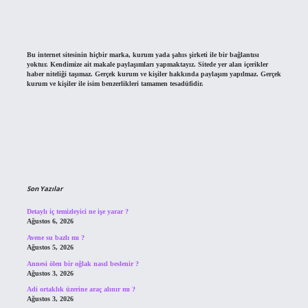
Bu internet sitesinin hiçbir marka, kurum yada şahıs şirketi ile bir bağlantısı
yoktur. Kendimize ait makale paylaşımları yapmaktayız. Sitede yer alan içerikler
haber niteliği taşımaz. Gerçek kurum ve kişiler hakkında paylaşım yapılmaz. Gerçek
kurum ve kişiler ile isim benzerlikleri tamamen tesadüfidir.
Son Yazılar
Detaylı iç temizleyici ne işe yarar ?
Ağustos 6, 2026
Avene su bazlı mı ?
Ağustos 5, 2026
Annesi ölen bir oğlak nasıl beslenir ?
Ağustos 3, 2026
Adi ortaklık üzerine araç alınır mı ?
Ağustos 3, 2026