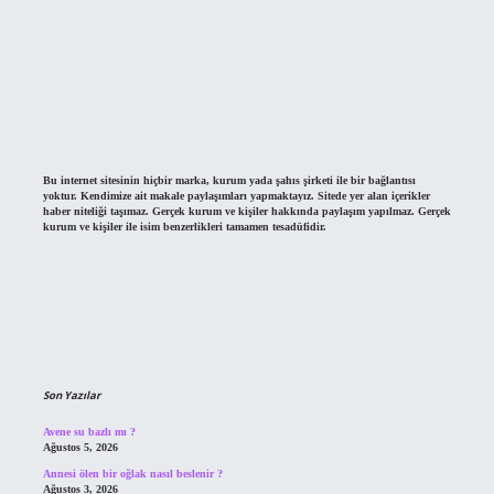
Bu internet sitesinin hiçbir marka, kurum yada şahıs şirketi ile bir bağlantısı
yoktur. Kendimize ait makale paylaşımları yapmaktayız. Sitede yer alan içerikler
haber niteliği taşımaz. Gerçek kurum ve kişiler hakkında paylaşım yapılmaz. Gerçek
kurum ve kişiler ile isim benzerlikleri tamamen tesadüfidir.
Son Yazılar
Avene su bazlı mı ?
Ağustos 5, 2026
Annesi ölen bir oğlak nasıl beslenir ?
Ağustos 3, 2026