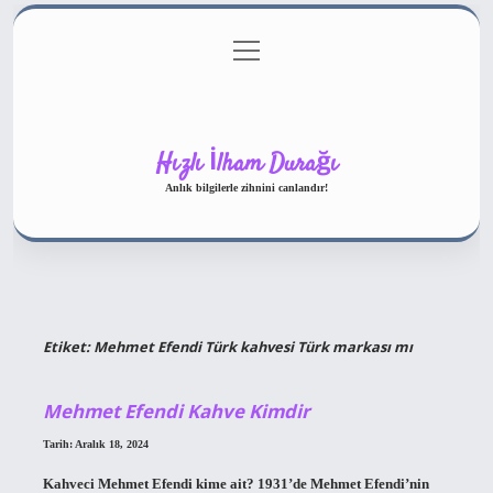
menüyü
Gizlilik Politikası
aç
Hakkımızda
Yasal Uyarı
Hızlı İlham Durağı
Anlık bilgilerle zihnini canlandır!
Etiket:
Mehmet Efendi Türk kahvesi Türk markası mı
Mehmet Efendi Kahve Kimdir
Tarih: Aralık 18, 2024
Kahveci Mehmet Efendi kime ait? 1931’de Mehmet Efendi’nin