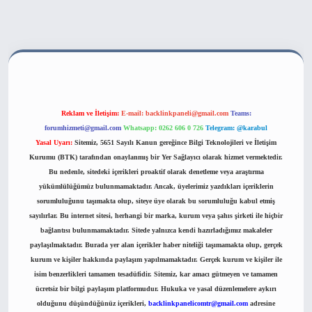
ahis sitesi
Reklam ve İletişim:
E-mail:
backlinkpaneli@gmail.com
Teams:
forumhizmeti@gmail.com
Whatsapp: 0262 606 0 726
Telegram: @karabul
Yasal Uyarı:
Sitemiz, 5651 Sayılı Kanun gereğince Bilgi Teknolojileri ve İletişim
Kurumu (BTK) tarafından onaylanmış bir Yer Sağlayıcı olarak hizmet vermektedir.
Bu nedenle, sitedeki içerikleri proaktif olarak denetleme veya araştırma
yükümlülüğümüz bulunmamaktadır. Ancak, üyelerimiz yazdıkları içeriklerin
sorumluluğunu taşımakta olup, siteye üye olarak bu sorumluluğu kabul etmiş
sayılırlar. Bu internet sitesi, herhangi bir marka, kurum veya şahıs şirketi ile hiçbir
bağlantısı bulunmamaktadır. Sitede yalnızca kendi hazırladığımız makaleler
paylaşılmaktadır. Burada yer alan içerikler haber niteliği taşımamakta olup, gerçek
kurum ve kişiler hakkında paylaşım yapılmamaktadır. Gerçek kurum ve kişiler ile
isim benzerlikleri tamamen tesadüfidir. Sitemiz, kar amacı gütmeyen ve tamamen
ücretsiz bir bilgi paylaşım platformudur. Hukuka ve yasal düzenlemelere aykırı
olduğunu düşündüğünüz içerikleri,
backlinkpanelicomtr@gmail.com
adresine