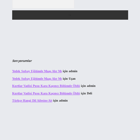
Arama
Son yorumlar
Yedek Subay Eğitimde Maaş Alır Mı
için
admin
Yedek Subay Eğitimde Maaş Alır Mı
için
Uçan
Kurtlar Vadisi Pusu Kara Kaçıncı Bölümde Öldü
için
admin
Kurtlar Vadisi Pusu Kara Kaçıncı Bölümde Öldü
için
Deli
Türkçe Hangi Dil Ailesine Ait
için
admin