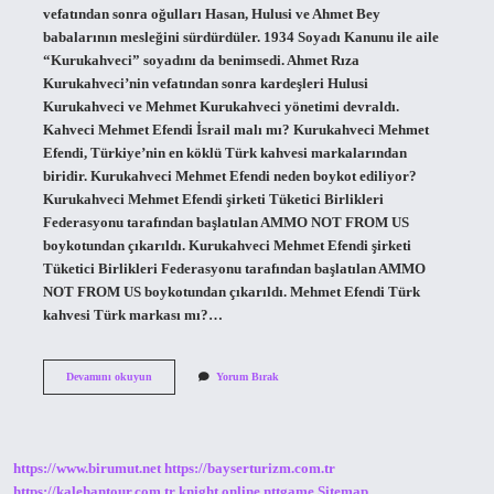
vefatından sonra oğulları Hasan, Hulusi ve Ahmet Bey
babalarının mesleğini sürdürdüler. 1934 Soyadı Kanunu ile aile
“Kurukahveci” soyadını da benimsedi. Ahmet Rıza
Kurukahveci’nin vefatından sonra kardeşleri Hulusi
Kurukahveci ve Mehmet Kurukahveci yönetimi devraldı.
Kahveci Mehmet Efendi İsrail malı mı? Kurukahveci Mehmet
Efendi, Türkiye’nin en köklü Türk kahvesi markalarından
biridir. Kurukahveci Mehmet Efendi neden boykot ediliyor?
Kurukahveci Mehmet Efendi şirketi Tüketici Birlikleri
Federasyonu tarafından başlatılan AMMO NOT FROM US
boykotundan çıkarıldı. Kurukahveci Mehmet Efendi şirketi
Tüketici Birlikleri Federasyonu tarafından başlatılan AMMO
NOT FROM US boykotundan çıkarıldı. Mehmet Efendi Türk
kahvesi Türk markası mı?…
Mehmet
Devamını okuyun
Yorum Bırak
Efendi
Kahve
Kimdir
https://www.birumut.net
https://bayserturizm.com.tr
https://kalehantour.com.tr
knight online
nttgame
Sitemap