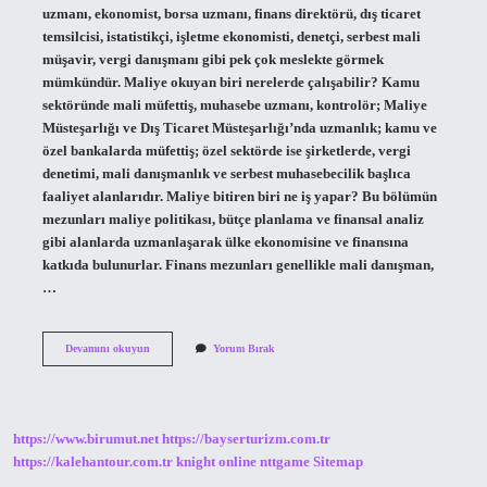
uzmanı, ekonomist, borsa uzmanı, finans direktörü, dış ticaret
temsilcisi, istatistikçi, işletme ekonomisti, denetçi, serbest mali
müşavir, vergi danışmanı gibi pek çok meslekte görmek
mümkündür. Maliye okuyan biri nerelerde çalışabilir? Kamu
sektöründe mali müfettiş, muhasebe uzmanı, kontrolör; Maliye
Müsteşarlığı ve Dış Ticaret Müsteşarlığı’nda uzmanlık; kamu ve
özel bankalarda müfettiş; özel sektörde ise şirketlerde, vergi
denetimi, mali danışmanlık ve serbest muhasebecilik başlıca
faaliyet alanlarıdır. Maliye bitiren biri ne iş yapar? Bu bölümün
mezunları maliye politikası, bütçe planlama ve finansal analiz
gibi alanlarda uzmanlaşarak ülke ekonomisine ve finansına
katkıda bulunurlar. Finans mezunları genellikle mali danışman,
…
Maliye
Devamını okuyun
Yorum Bırak
Tam
Olarak
Ne
Iş
Yapar
https://www.birumut.net
https://bayserturizm.com.tr
https://kalehantour.com.tr
knight online
nttgame
Sitemap