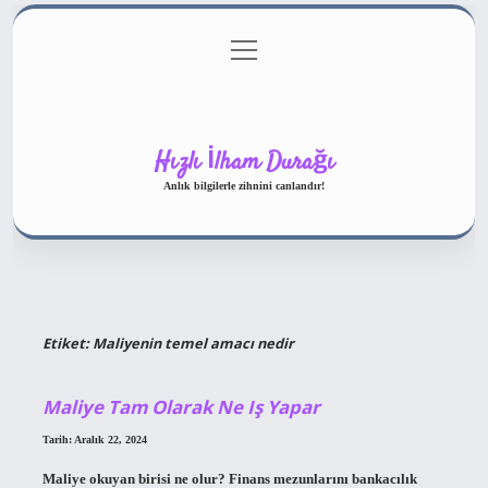
menüyü
Gizlilik Politikası
aç
Hakkımızda
Yasal Uyarı
Hızlı İlham Durağı
Anlık bilgilerle zihnini canlandır!
Etiket:
Maliyenin temel amacı nedir
Maliye Tam Olarak Ne Iş Yapar
Tarih: Aralık 22, 2024
Maliye okuyan birisi ne olur? Finans mezunlarını bankacılık