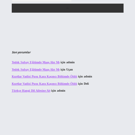
Son yorumlar
Yedek Subay Eğitimde Maaş Alır Mı
için
admin
Yedek Subay Eğitimde Maaş Alır Mı
için
Uçan
Kurtlar Vadisi Pusu Kara Kaçıncı Bölümde Öldü
için
admin
Kurtlar Vadisi Pusu Kara Kaçıncı Bölümde Öldü
için
Deli
Türkçe Hangi Dil Ailesine Ait
için
admin