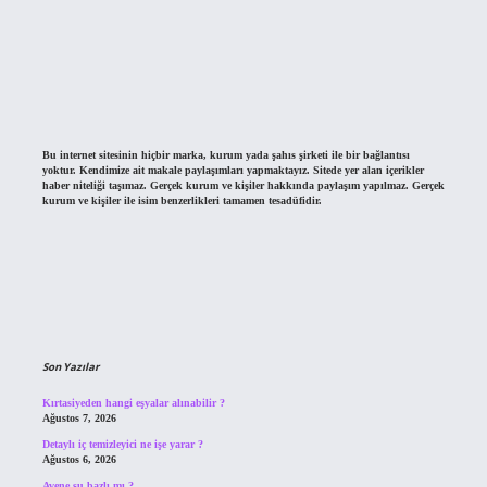
Bu internet sitesinin hiçbir marka, kurum yada şahıs şirketi ile bir bağlantısı
yoktur. Kendimize ait makale paylaşımları yapmaktayız. Sitede yer alan içerikler
haber niteliği taşımaz. Gerçek kurum ve kişiler hakkında paylaşım yapılmaz. Gerçek
kurum ve kişiler ile isim benzerlikleri tamamen tesadüfidir.
Son Yazılar
Kırtasiyeden hangi eşyalar alınabilir ?
Ağustos 7, 2026
Detaylı iç temizleyici ne işe yarar ?
Ağustos 6, 2026
Avene su bazlı mı ?