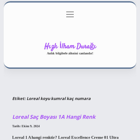
menüyü
Gizlilik Politikası
aç
Hakkımızda
Yasal Uyarı
Hızlı İlham Durağı
Anlık bilgilerle zihnini canlandır!
Etiket:
Loreal koyu kumral kaç numara
Loreal Saç Boyası 1A Hangi Renk
Tarih: Ekim 9, 2024
Loreal 1 A hangi renktir? Loreal Excellence Creme 01 Ultra