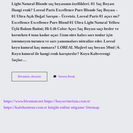
Light Natural Blonde saç boyasının özellikleri. 01 Saç Boyası
Hangi renk? Loreal Paris Excellence Pure Blonde Saç Boyası –
01 Ultra Açık Doğal Sarışın – Ücretsiz. Loreal Paris 01 açıcı mı?
Excellence Excellence Pure Blond 01 Ultra Light Natural Yellow
Üçlü Bakım Rutini; Hi-Lift Color Açıcı Saç Boyası saçı besler ve
korurken 4 tona kadar açar. Uzun süre kalıcı sarı tonlar için
istenmeyen turuncu ve sarı yansımaları nötralize eder. Loreal
koyu kumral kaç numara? LOREAL Majirel saç boyası 50ml | 6.
Koyu kumral ile hangi renk karıştırılır? Koyu Kahverengi
Saçlar…
Loreal
Devamını okuyun
Yorum Bırak
Saç
Boyası
1A
Hangi
Renk
https://www.birumut.net
https://bayserturizm.com.tr
https://kalehantour.com.tr
knight online
nttgame
Sitemap