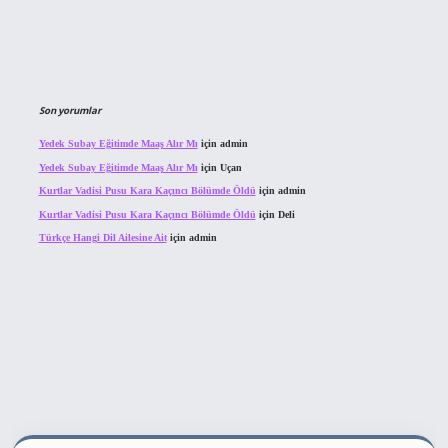
Son yorumlar
Yedek Subay Eğitimde Maaş Alır Mı
için
admin
Yedek Subay Eğitimde Maaş Alır Mı
için
Uçan
Kurtlar Vadisi Pusu Kara Kaçıncı Bölümde Öldü
için
admin
Kurtlar Vadisi Pusu Kara Kaçıncı Bölümde Öldü
için
Deli
Türkçe Hangi Dil Ailesine Ait
için
admin
ahis sitesi