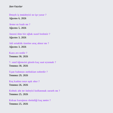
Son Yazılar
Detaylı iç temizleyici ne işe yarar ?
Ağustos 6, 2026
Avene su bazlı mı ?
Ağustos 5, 2026
Annesi ölen bir oğlak nasıl beslenir ?
Ağustos 3, 2026
Adi ortaklık üzerine araç alınır mı ?
Ağustos 3, 2026
Kara avı nedir ?
Temmuz 30, 2026
7. sınıf öğrencisi günde kaç saat uyumalı ?
Temmuz 30, 2026
Uçan balonun zorlukları nelerdir ?
Temmuz 29, 2026
Koç kadını neye aşık olur ?
Temmuz 26, 2026
Koltuk altı ter önleyici kullanmak zararlı mı ?
Temmuz 25, 2026
Keban barajının derinliği kaç metre ?
Temmuz 25, 2026