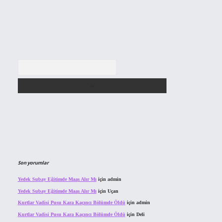
Arama
Son yorumlar
Yedek Subay Eğitimde Maaş Alır Mı
için
admin
Yedek Subay Eğitimde Maaş Alır Mı
için
Uçan
Kurtlar Vadisi Pusu Kara Kaçıncı Bölümde Öldü
için
admin
Kurtlar Vadisi Pusu Kara Kaçıncı Bölümde Öldü
için
Deli