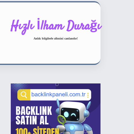
Hızlı İlham Durağı
Anlık bilgilerle zihnini canlandır!
Sidebar
ilbet bahis sitesi