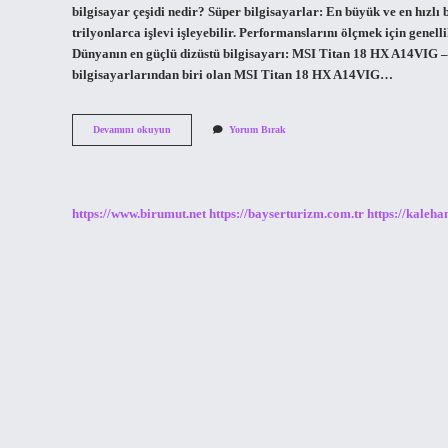
bilgisayar çeşidi nedir? Süper bilgisayarlar: En büyük ve en hızlı 
trilyonlarca işlevi işleyebilir. Performanslarını ölçmek için genel
Dünyanın en güçlü dizüstü bilgisayarı: MSI Titan 18 HX A14VIG – 
bilgisayarlarından biri olan MSI Titan 18 HX A14VIG…
En
Devamını okuyun
Yorum Bırak
Güçlü
Bilgisayar
Hangisi
https://www.birumut.net
https://bayserturizm.com.tr
https://kaleha