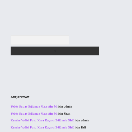
Arama
Son yorumlar
Yedek Subay Eğitimde Maaş Alır Mı
için
admin
Yedek Subay Eğitimde Maaş Alır Mı
için
Uçan
Kurtlar Vadisi Pusu Kara Kaçıncı Bölümde Öldü
için
admin
Kurtlar Vadisi Pusu Kara Kaçıncı Bölümde Öldü
için
Deli