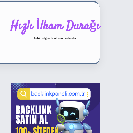
Hızlı İlham Durağı
Anlık bilgilerle zihnini canlandır!
Sidebar
ilbet bahis sitesi