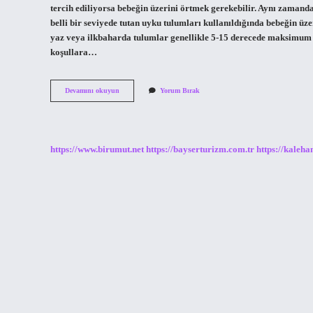
tercih ediliyorsa bebeğin üzerini örtmek gerekebilir. Aynı zamand
belli bir seviyede tutan uyku tulumları kullanıldığında bebeğin ü
yaz veya ilkbaharda tulumlar genellikle 5-15 derecede maksimum k
koşullara…
Uyku
Devamını okuyun
Yorum Bırak
Tulumu
Kaç
Derecede
Giyilir
https://www.birumut.net
https://bayserturizm.com.tr
https://kaleha