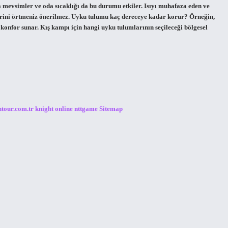
a mevsimler ve oda sıcaklığı da bu durumu etkiler. Isıyı muhafaza eden ve
zerini örtmeniz önerilmez. Uyku tulumu kaç dereceye kadar korur? Örneğin,
onfor sunar. Kış kampı için hangi uyku tulumlarının seçileceği bölgesel
ntour.com.tr
knight online
nttgame
Sitemap