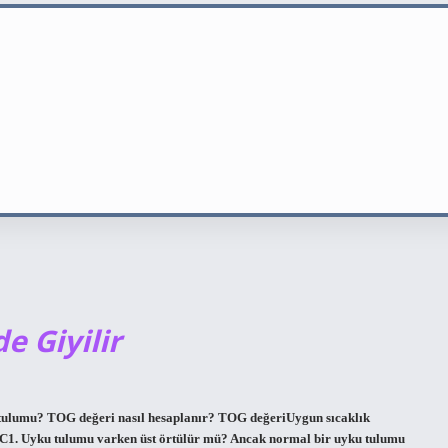
 Giyilir
u tulumu? TOG değeri nasıl hesaplanır? TOG değeriUygun sıcaklık
°C1. Uyku tulumu varken üst örtülür mü? Ancak normal bir uyku tulumu