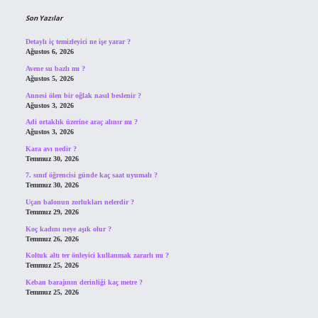
Son Yazılar
Detaylı iç temizleyici ne işe yarar ?
Ağustos 6, 2026
Avene su bazlı mı ?
Ağustos 5, 2026
Annesi ölen bir oğlak nasıl beslenir ?
Ağustos 3, 2026
Adi ortaklık üzerine araç alınır mı ?
Ağustos 3, 2026
Kara avı nedir ?
Temmuz 30, 2026
7. sınıf öğrencisi günde kaç saat uyumalı ?
Temmuz 30, 2026
Uçan balonun zorlukları nelerdir ?
Temmuz 29, 2026
Koç kadını neye aşık olur ?
Temmuz 26, 2026
Koltuk altı ter önleyici kullanmak zararlı mı ?
Temmuz 25, 2026
Keban barajının derinliği kaç metre ?
Temmuz 25, 2026