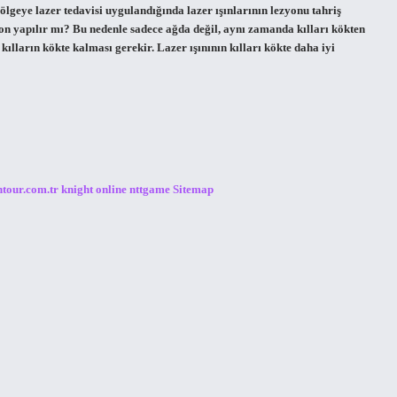
bölgeye lazer tedavisi uygulandığında lazer ışınlarının lezyonu tahriş
syon yapılır mı? Bu nedenle sadece ağda değil, aynı zamanda kılları kökten
kılların kökte kalması gerekir. Lazer ışınının kılları kökte daha iyi
ntour.com.tr
knight online
nttgame
Sitemap