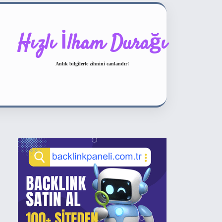
Hızlı İlham Durağı
Anlık bilgilerle zihnini canlandır!
Sidebar
ilbet bahis sitesi