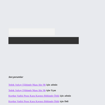
Arama
Son yorumlar
Yedek Subay Eğitimde Maaş Alır Mı
için
admin
Yedek Subay Eğitimde Maaş Alır Mı
için
Uçan
Kurtlar Vadisi Pusu Kara Kaçıncı Bölümde Öldü
için
admin
Kurtlar Vadisi Pusu Kara Kaçıncı Bölümde Öldü
için
Deli