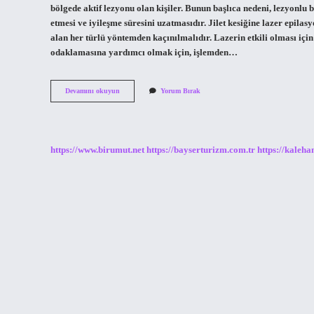
bölgede aktif lezyonu olan kişiler. Bunun başlıca nedeni, lezyonlu 
etmesi ve iyileşme süresini uzatmasıdır. Jilet kesiğine lazer epila
alan her türlü yöntemden kaçınılmalıdır. Lazerin etkili olması için 
odaklamasına yardımcı olmak için, işlemden…
Jiletten
Devamını okuyun
Yorum Bırak
Tahriş
Olan
Yere
Lazer
Yapılır
https://www.birumut.net
https://bayserturizm.com.tr
https://kaleha
Mı