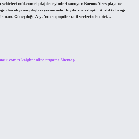
ı şehirleri mükemmel plaj deneyimleri sunuyor. Buenos Aires plaja ne
ğından okyanus plajları yerine nehir kıyılarına sahiptir. Aralıkta hangi
a!Vietnam. Güneydoğu Asya’nın en popüler tatil yerlerinden biri…
ntour.com.tr
knight online
nttgame
Sitemap