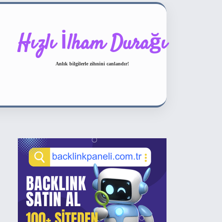
Hızlı İlham Durağı
Anlık bilgilerle zihnini canlandır!
Sidebar
ilbet bahis sitesi