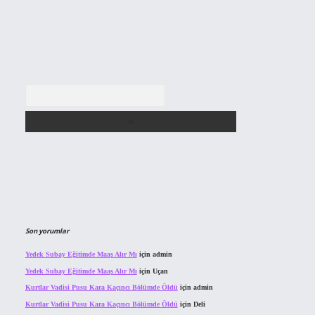
Arama
Son yorumlar
Yedek Subay Eğitimde Maaş Alır Mı
için
admin
Yedek Subay Eğitimde Maaş Alır Mı
için
Uçan
Kurtlar Vadisi Pusu Kara Kaçıncı Bölümde Öldü
için
admin
Kurtlar Vadisi Pusu Kara Kaçıncı Bölümde Öldü
için
Deli