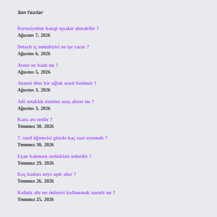
Son Yazılar
Kırtasiyeden hangi eşyalar alınabilir ?
Ağustos 7, 2026
Detaylı iç temizleyici ne işe yarar ?
Ağustos 6, 2026
Avene su bazlı mı ?
Ağustos 5, 2026
Annesi ölen bir oğlak nasıl beslenir ?
Ağustos 3, 2026
Adi ortaklık üzerine araç alınır mı ?
Ağustos 3, 2026
Kara avı nedir ?
Temmuz 30, 2026
7. sınıf öğrencisi günde kaç saat uyumalı ?
Temmuz 30, 2026
Uçan balonun zorlukları nelerdir ?
Temmuz 29, 2026
Koç kadını neye aşık olur ?
Temmuz 26, 2026
Koltuk altı ter önleyici kullanmak zararlı mı ?
Temmuz 25, 2026