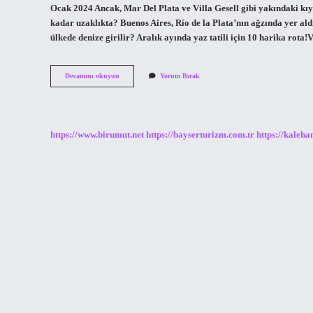
Ocak 2024 Ancak, Mar Del Plata ve Villa Gesell gibi yakındaki kıy
kadar uzaklıkta? Buenos Aires, Río de la Plata’nın ağzında yer aldı
ülkede denize girilir? Aralık ayında yaz tatili için 10 harika rot
Buenos
Devamını okuyun
Yorum Bırak
Aires
De
Denize
Girilir
Mi
https://www.birumut.net
https://bayserturizm.com.tr
https://kaleha