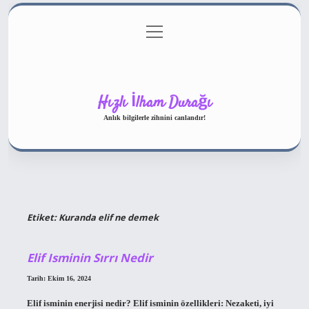
menüyü
Gizlilik Politikası
aç
Hakkımızda
Yasal Uyarı
Hızlı İlham Durağı
Anlık bilgilerle zihnini canlandır!
Etiket:
Kuranda elif ne demek
Elif Isminin Sırrı Nedir
Tarih: Ekim 16, 2024
Elif isminin enerjisi nedir? Elif isminin özellikleri: Nezaketi, iyi