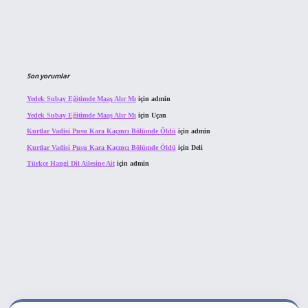
Son yorumlar
Yedek Subay Eğitimde Maaş Alır Mı
için
admin
Yedek Subay Eğitimde Maaş Alır Mı
için
Uçan
Kurtlar Vadisi Pusu Kara Kaçıncı Bölümde Öldü
için
admin
Kurtlar Vadisi Pusu Kara Kaçıncı Bölümde Öldü
için
Deli
Türkçe Hangi Dil Ailesine Ait
için
admin
ahis sitesi