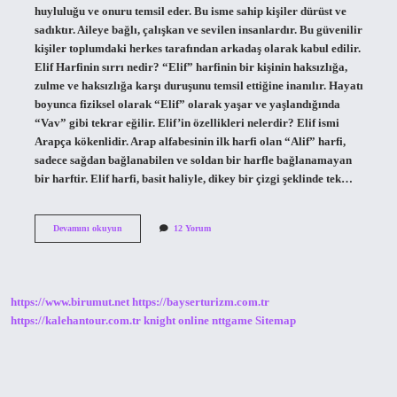
huyluluğu ve onuru temsil eder. Bu isme sahip kişiler dürüst ve
sadıktır. Aileye bağlı, çalışkan ve sevilen insanlardır. Bu güvenilir
kişiler toplumdaki herkes tarafından arkadaş olarak kabul edilir.
Elif Harfinin sırrı nedir? “Elif” harfinin bir kişinin haksızlığa,
zulme ve haksızlığa karşı duruşunu temsil ettiğine inanılır. Hayatı
boyunca fiziksel olarak “Elif” olarak yaşar ve yaşlandığında
“Vav” gibi tekrar eğilir. Elif’in özellikleri nelerdir? Elif ismi
Arapça kökenlidir. Arap alfabesinin ilk harfi olan “Alif” harfi,
sadece sağdan bağlanabilen ve soldan bir harfle bağlanamayan
bir harftir. Elif harfi, basit haliyle, dikey bir çizgi şeklinde tek…
Elif
Devamını okuyun
12 Yorum
Isminin
Sırrı
Nedir
https://www.birumut.net
https://bayserturizm.com.tr
https://kalehantour.com.tr
knight online
nttgame
Sitemap