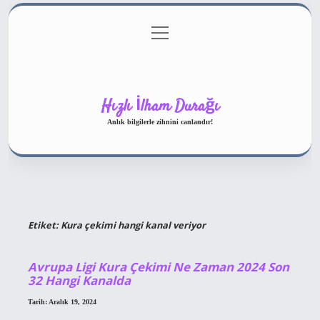
menüyü
Gizlilik Politikası
aç
Hakkımızda
Yasal Uyarı
Hızlı İlham Durağı
Anlık bilgilerle zihnini canlandır!
Etiket:
Kura çekimi hangi kanal veriyor
Avrupa Ligi Kura Çekimi Ne Zaman 2024 Son
32 Hangi Kanalda
Tarih: Aralık 19, 2024