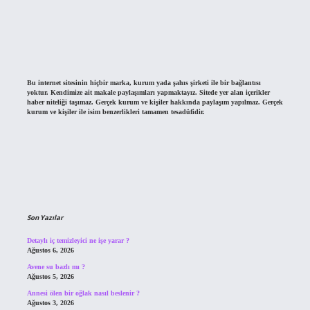
Bu internet sitesinin hiçbir marka, kurum yada şahıs şirketi ile bir bağlantısı
yoktur. Kendimize ait makale paylaşımları yapmaktayız. Sitede yer alan içerikler
haber niteliği taşımaz. Gerçek kurum ve kişiler hakkında paylaşım yapılmaz. Gerçek
kurum ve kişiler ile isim benzerlikleri tamamen tesadüfidir.
Son Yazılar
Detaylı iç temizleyici ne işe yarar ?
Ağustos 6, 2026
Avene su bazlı mı ?
Ağustos 5, 2026
Annesi ölen bir oğlak nasıl beslenir ?
Ağustos 3, 2026