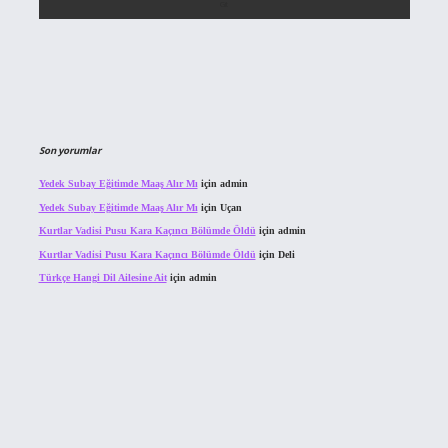
Son yorumlar
Yedek Subay Eğitimde Maaş Alır Mı
için
admin
Yedek Subay Eğitimde Maaş Alır Mı
için
Uçan
Kurtlar Vadisi Pusu Kara Kaçıncı Bölümde Öldü
için
admin
Kurtlar Vadisi Pusu Kara Kaçıncı Bölümde Öldü
için
Deli
Türkçe Hangi Dil Ailesine Ait
için
admin