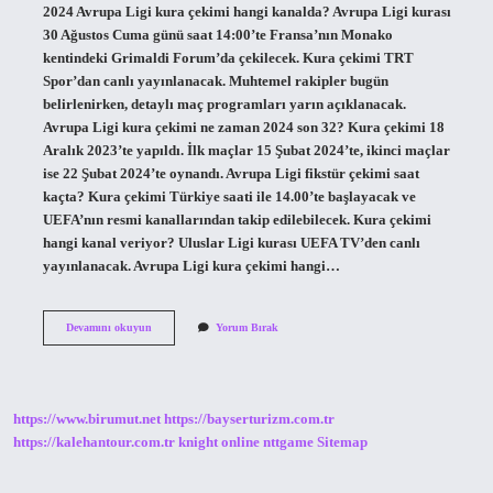
2024 Avrupa Ligi kura çekimi hangi kanalda? Avrupa Ligi kurası
30 Ağustos Cuma günü saat 14:00’te Fransa’nın Monako
kentindeki Grimaldi Forum’da çekilecek. Kura çekimi TRT
Spor’dan canlı yayınlanacak. Muhtemel rakipler bugün
belirlenirken, detaylı maç programları yarın açıklanacak.
Avrupa Ligi kura çekimi ne zaman 2024 son 32? Kura çekimi 18
Aralık 2023’te yapıldı. İlk maçlar 15 Şubat 2024’te, ikinci maçlar
ise 22 Şubat 2024’te oynandı. Avrupa Ligi fikstür çekimi saat
kaçta? Kura çekimi Türkiye saati ile 14.00’te başlayacak ve
UEFA’nın resmi kanallarından takip edilebilecek. Kura çekimi
hangi kanal veriyor? Uluslar Ligi kurası UEFA TV’den canlı
yayınlanacak. Avrupa Ligi kura çekimi hangi…
Avrupa
Devamını okuyun
Yorum Bırak
Ligi
Kura
Çekimi
Ne
Zaman
https://www.birumut.net
https://bayserturizm.com.tr
2024
Son
https://kalehantour.com.tr
knight online
nttgame
Sitemap
32
Hangi
Kanalda