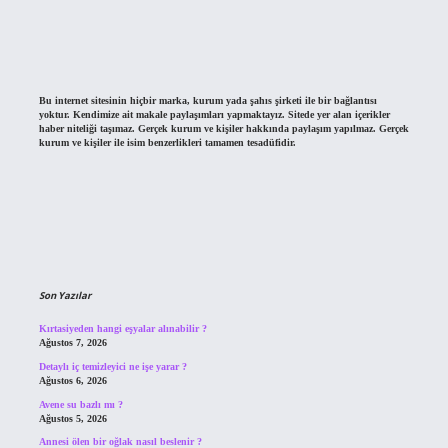
Bu internet sitesinin hiçbir marka, kurum yada şahıs şirketi ile bir bağlantısı
yoktur. Kendimize ait makale paylaşımları yapmaktayız. Sitede yer alan içerikler
haber niteliği taşımaz. Gerçek kurum ve kişiler hakkında paylaşım yapılmaz. Gerçek
kurum ve kişiler ile isim benzerlikleri tamamen tesadüfidir.
Son Yazılar
Kırtasiyeden hangi eşyalar alınabilir ?
Ağustos 7, 2026
Detaylı iç temizleyici ne işe yarar ?
Ağustos 6, 2026
Avene su bazlı mı ?
Ağustos 5, 2026
Annesi ölen bir oğlak nasıl beslenir ?