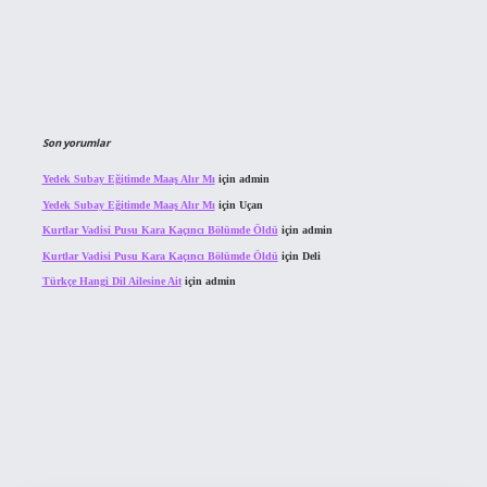
Son yorumlar
Yedek Subay Eğitimde Maaş Alır Mı
için
admin
Yedek Subay Eğitimde Maaş Alır Mı
için
Uçan
Kurtlar Vadisi Pusu Kara Kaçıncı Bölümde Öldü
için
admin
Kurtlar Vadisi Pusu Kara Kaçıncı Bölümde Öldü
için
Deli
Türkçe Hangi Dil Ailesine Ait
için
admin
ahis sitesi