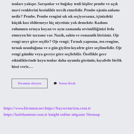
tonları yakışır. Sarışınlar ve buğday tenli kişiler pembe ve açık
mavi renklerini kesinlikle tercih etmelidir. Pembe ojenin anlamı
nedir? Pembe. Pembe rengini sık sık seçiyorsanız, içinizdeki
küçük kızı öldürmeye hiç niyetiniz yok demektir. Kadınsı
ruhunuzu ortaya koyan ve aynı zamanda sevimliliğinizi feda
etmeyen bir tarzınız var. Nazik, sakin ve romantik birisiniz. Oje
rengi neye göre seçilir? Oje rengi; Tırnak yapısına, ten rengine,
tırnak uzunluğuna ve o gün giyilen kıyafete göre seçilmelidir. Oje
rengi gündüz veya geceye göre seçilebilir. Özellikle gece
etkinliklerinde koyu tonlar daha uyumlu görünür, kıyafetle birlik
hissi verir.…
Pembe
Devamını okuyun
Yorum Bırak
Oje
Kimlere
Yakışır
https://www.birumut.net
https://bayserturizm.com.tr
https://kalehantour.com.tr
knight online
nttgame
Sitemap