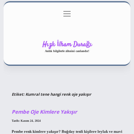
menüyü
Gizlilik Politikası
aç
Hakkımızda
Yasal Uyarı
Hızlı İlham Durağı
Anlık bilgilerle zihnini canlandır!
Etiket:
Kumral tene hangi renk oje yakışır
Pembe Oje Kimlere Yakışır
Tarih: Kasım 24, 2024
Pembe renk kimlere yakışır? Buğday tenli kişilere leylak ve mavi