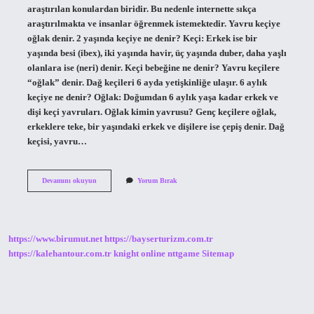
araştırılan konulardan biridir. Bu nedenle internette sıkça
araştırılmakta ve insanlar öğrenmek istemektedir. Yavru keçiye
oğlak denir. 2 yaşında keçiye ne denir? Keçi: Erkek ise bir
yaşında besi (ibex), iki yaşında havir, üç yaşında duber, daha yaşlı
olanlara ise (neri) denir. Keçi bebeğine ne denir? Yavru keçilere
“oğlak” denir. Dağ keçileri 6 ayda yetişkinliğe ulaşır. 6 aylık
keçiye ne denir? Oğlak: Doğumdan 6 aylık yaşa kadar erkek ve
dişi keçi yavruları. Oğlak kimin yavrusu? Genç keçilere oğlak,
erkeklere teke, bir yaşındaki erkek ve dişilere ise çepiş denir. Dağ
keçisi, yavru…
Keçi
Devamını okuyun
Yorum Bırak
Yavrusunun
Adı
Nedir
https://www.birumut.net
https://bayserturizm.com.tr
https://kalehantour.com.tr
knight online
nttgame
Sitemap