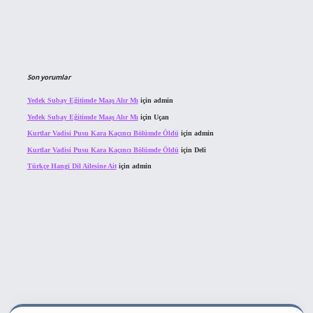
Son yorumlar
Yedek Subay Eğitimde Maaş Alır Mı
için
admin
Yedek Subay Eğitimde Maaş Alır Mı
için
Uçan
Kurtlar Vadisi Pusu Kara Kaçıncı Bölümde Öldü
için
admin
Kurtlar Vadisi Pusu Kara Kaçıncı Bölümde Öldü
için
Deli
Türkçe Hangi Dil Ailesine Ait
için
admin
et bahis sitesi