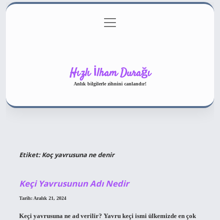
menüyü
Gizlilik Politikası
aç
Hakkımızda
Yasal Uyarı
Hızlı İlham Durağı
Anlık bilgilerle zihnini canlandır!
Etiket:
Koç yavrusuna ne denir
Keçi Yavrusunun Adı Nedir
Tarih: Aralık 21, 2024
Keçi yavrusuna ne ad verilir? Yavru keçi ismi ülkemizde en çok