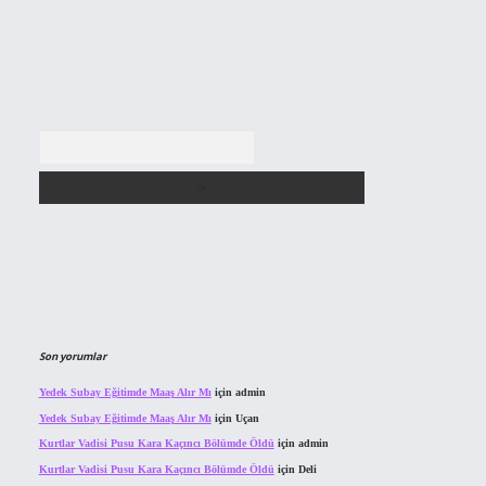
Arama
Son yorumlar
Yedek Subay Eğitimde Maaş Alır Mı
için
admin
Yedek Subay Eğitimde Maaş Alır Mı
için
Uçan
Kurtlar Vadisi Pusu Kara Kaçıncı Bölümde Öldü
için
admin
Kurtlar Vadisi Pusu Kara Kaçıncı Bölümde Öldü
için
Deli