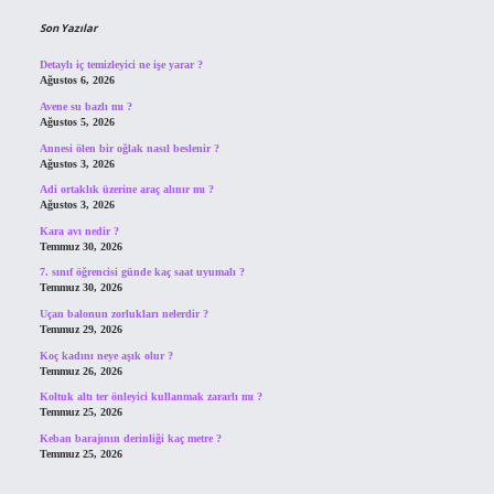
Son Yazılar
Detaylı iç temizleyici ne işe yarar ?
Ağustos 6, 2026
Avene su bazlı mı ?
Ağustos 5, 2026
Annesi ölen bir oğlak nasıl beslenir ?
Ağustos 3, 2026
Adi ortaklık üzerine araç alınır mı ?
Ağustos 3, 2026
Kara avı nedir ?
Temmuz 30, 2026
7. sınıf öğrencisi günde kaç saat uyumalı ?
Temmuz 30, 2026
Uçan balonun zorlukları nelerdir ?
Temmuz 29, 2026
Koç kadını neye aşık olur ?
Temmuz 26, 2026
Koltuk altı ter önleyici kullanmak zararlı mı ?
Temmuz 25, 2026
Keban barajının derinliği kaç metre ?
Temmuz 25, 2026