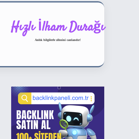
Hızlı İlham Durağı
Anlık bilgilerle zihnini canlandır!
Sidebar
ilbet bahis sitesi