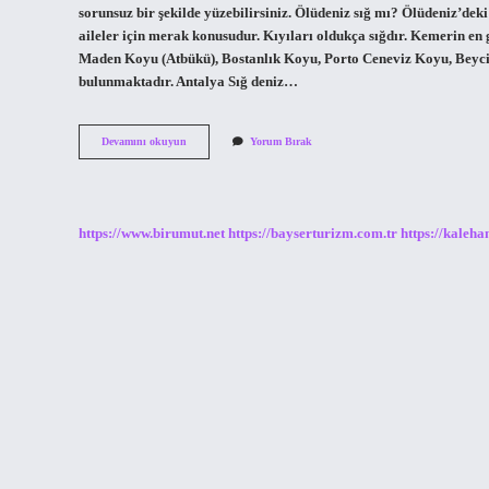
sorunsuz bir şekilde yüzebilirsiniz. Ölüdeniz sığ mı? Ölüdeniz’deki
aileler için merak konusudur. Kıyıları oldukça sığdır. Kemerin en
Maden Koyu (Atbükü), Bostanlık Koyu, Porto Ceneviz Koyu, Bey
bulunmaktadır. Antalya Sığ deniz…
Kemer
Devamını okuyun
Yorum Bırak
Deniz
Sığ
Mı
https://www.birumut.net
https://bayserturizm.com.tr
https://kaleha