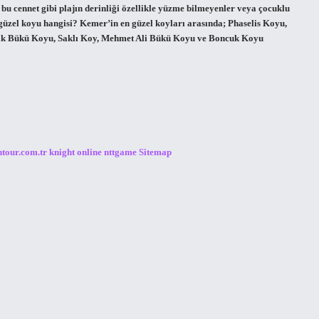
 bu cennet gibi plajın derinliği özellikle yüzme bilmeyenler veya çocuklu
 güzel koyu hangisi? Kemer’in en güzel koyları arasında; Phaselis Koyu,
cik Bükü Koyu, Saklı Koy, Mehmet Ali Bükü Koyu ve Boncuk Koyu
ntour.com.tr
knight online
nttgame
Sitemap