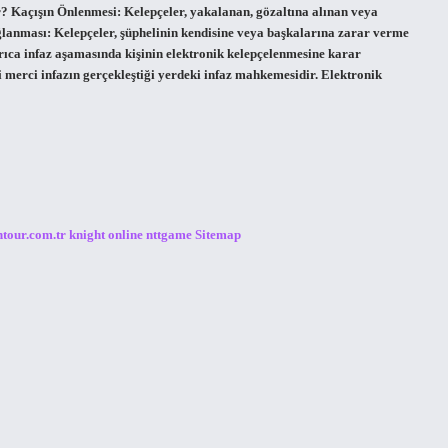
? Kaçışın Önlenmesi: Kelepçeler, yakalanan, gözaltına alınan veya
ağlanması: Kelepçeler, şüphelinin kendisine veya başkalarına zarar verme
Ayrıca infaz aşamasında kişinin elektronik kelepçelenmesine karar
i merci infazın gerçekleştiği yerdeki infaz mahkemesidir. Elektronik
ntour.com.tr
knight online
nttgame
Sitemap