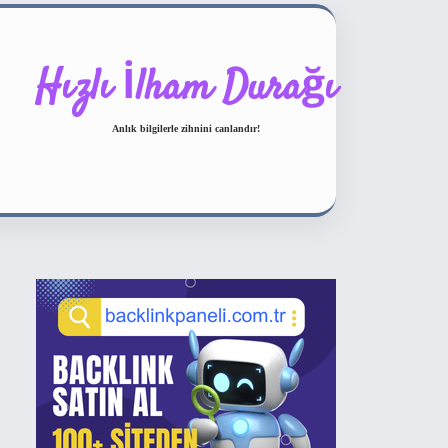
Hızlı İlham Durağı
Anlık bilgilerle zihnini canlandır!
Sidebar
ilbet bahis sitesi