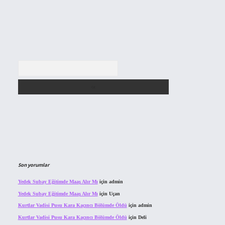
Arama
Son yorumlar
Yedek Subay Eğitimde Maaş Alır Mı
için
admin
Yedek Subay Eğitimde Maaş Alır Mı
için
Uçan
Kurtlar Vadisi Pusu Kara Kaçıncı Bölümde Öldü
için
admin
Kurtlar Vadisi Pusu Kara Kaçıncı Bölümde Öldü
için
Deli