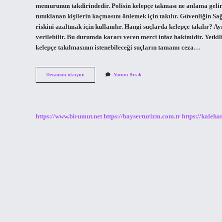
memurunun takdirindedir. Polisin kelepçe takması ne anlama gelir
tutuklanan kişilerin kaçmasını önlemek için takılır. Güvenliğin S
riskini azaltmak için kullanılır. Hangi suçlarda kelepçe takılır? 
verilebilir. Bu durumda kararı veren merci infaz hakimidir. Yetkil
kelepçe takılmasının istenebileceği suçların tamamı ceza…
Polis
Devamını okuyun
Yorum Bırak
Kimlere
Kelepçe
Takar
https://www.birumut.net
https://bayserturizm.com.tr
https://kaleha