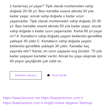
1 kartal kaç yıl yaşar? Tipik olarak muhtemelen vahşi
doğada 20-30 yıl. Bazı kartallar esaret altında 50 yıla
kadar yaşar, ancak vahşi doğada o kadar uzun
yaşamazlar. Tipik olarak muhtemelen vahşi doğada 20-30
yıl. Bazı kartallar esaret altında 50 yıla kadar yaşar, ancak
vahşi doğada o kadar uzun yaşamazlar. Kartal 80 yıl yaşar
mı? A: Kartalların vahşi doğada yaşam beklentisi genellikle
yaklaşık 30 yıldır.C: Kartalların vahşi doğada yaşam
beklentisi genellikle yaklaşık 30 yıldır. Kartallar kaç
yaşında ölür? Kartal, en uzun yaşayan kuş türüdür. 70 yıla
kadar yaşayan kartallar vardır. Ancak bu yaşa ulaşmak için
40 yaşını geçtiğinde çok ciddi ve…
Kartal
Devamını okuyun
Yorum Bırak
Ömrü
Ne
Kadardır
https://www.birumut.net
https://bayserturizm.com.tr
https://kalehantour.com.tr
knight online
nttgame
Sitemap