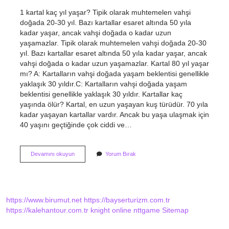
1 kartal kaç yıl yaşar? Tipik olarak muhtemelen vahşi
doğada 20-30 yıl. Bazı kartallar esaret altında 50 yıla
kadar yaşar, ancak vahşi doğada o kadar uzun
yaşamazlar. Tipik olarak muhtemelen vahşi doğada 20-30
yıl. Bazı kartallar esaret altında 50 yıla kadar yaşar, ancak
vahşi doğada o kadar uzun yaşamazlar. Kartal 80 yıl yaşar
mı? A: Kartalların vahşi doğada yaşam beklentisi genellikle
yaklaşık 30 yıldır.C: Kartalların vahşi doğada yaşam
beklentisi genellikle yaklaşık 30 yıldır. Kartallar kaç
yaşında ölür? Kartal, en uzun yaşayan kuş türüdür. 70 yıla
kadar yaşayan kartallar vardır. Ancak bu yaşa ulaşmak için
40 yaşını geçtiğinde çok ciddi ve…
Kartal
Devamını okuyun
Yorum Bırak
Ömrü
Ne
Kadardır
https://www.birumut.net
https://bayserturizm.com.tr
https://kalehantour.com.tr
knight online
nttgame
Sitemap