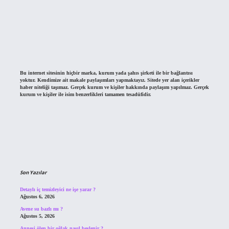
Bu internet sitesinin hiçbir marka, kurum yada şahıs şirketi ile bir bağlantısı
yoktur. Kendimize ait makale paylaşımları yapmaktayız. Sitede yer alan içerikler
haber niteliği taşımaz. Gerçek kurum ve kişiler hakkında paylaşım yapılmaz. Gerçek
kurum ve kişiler ile isim benzerlikleri tamamen tesadüfidir.
Son Yazılar
Detaylı iç temizleyici ne işe yarar ?
Ağustos 6, 2026
Avene su bazlı mı ?
Ağustos 5, 2026
Annesi ölen bir oğlak nasıl beslenir ?