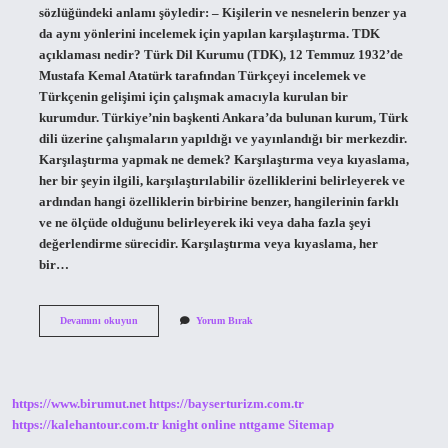
sözlüğündeki anlamı şöyledir: – Kişilerin ve nesnelerin benzer ya
da aynı yönlerini incelemek için yapılan karşılaştırma. TDK
açıklaması nedir? Türk Dil Kurumu (TDK), 12 Temmuz 1932’de
Mustafa Kemal Atatürk tarafından Türkçeyi incelemek ve
Türkçenin gelişimi için çalışmak amacıyla kurulan bir
kurumdur. Türkiye’nin başkenti Ankara’da bulunan kurum, Türk
dili üzerine çalışmaların yapıldığı ve yayınlandığı bir merkezdir.
Karşılaştırma yapmak ne demek? Karşılaştırma veya kıyaslama,
her bir şeyin ilgili, karşılaştırılabilir özelliklerini belirleyerek ve
ardından hangi özelliklerin birbirine benzer, hangilerinin farklı
ve ne ölçüde olduğunu belirleyerek iki veya daha fazla şeyi
değerlendirme sürecidir. Karşılaştırma veya kıyaslama, her
bir…
Tdk
Devamını okuyun
Yorum Bırak
Da
Karşılaştırma
Ne
Demek
https://www.birumut.net
https://bayserturizm.com.tr
https://kalehantour.com.tr
knight online
nttgame
Sitemap