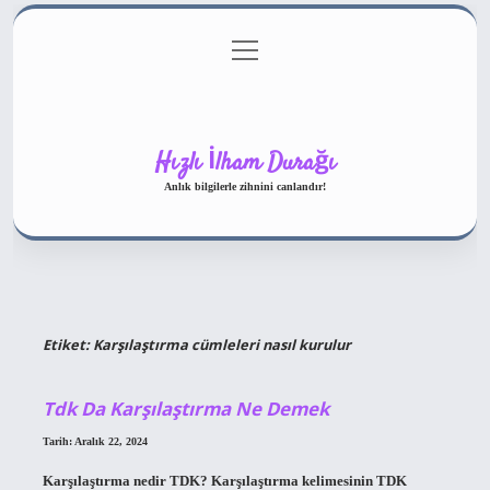
menüyü
Gizlilik Politikası
aç
Hakkımızda
Yasal Uyarı
Hızlı İlham Durağı
Anlık bilgilerle zihnini canlandır!
Etiket:
Karşılaştırma cümleleri nasıl kurulur
Tdk Da Karşılaştırma Ne Demek
Tarih: Aralık 22, 2024
Karşılaştırma nedir TDK? Karşılaştırma kelimesinin TDK