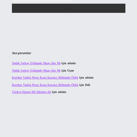
Son yorumlar
Yedek Subay Eğitimde Maaş Alır Mı
için
admin
Yedek Subay Eğitimde Maaş Alır Mı
için
Uçan
Kurtlar Vadisi Pusu Kara Kaçıncı Bölümde Öldü
için
admin
Kurtlar Vadisi Pusu Kara Kaçıncı Bölümde Öldü
için
Deli
Türkçe Hangi Dil Ailesine Ait
için
admin