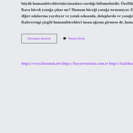
büyük hamamböceklerinin insanları ısırdığı bilinmektedir. Özelli
Kara böcek yatağa çıkar mı? Hamam böceği yatağa tırmanıyor. Ev
diğer odalarına yayılıyor ve yatak odasında, dolaplarda ve yatağ
Kahverengi çizgili hamamböcekleri insan ağzına girmese de, hama
Hamam
Devamını okuyun
Yorum Bırak
Böceği
Gece
Uyuyan
Insana
Yaklaşır
https://www.birumut.net
https://bayserturizm.com.tr
https://kaleha
Mı