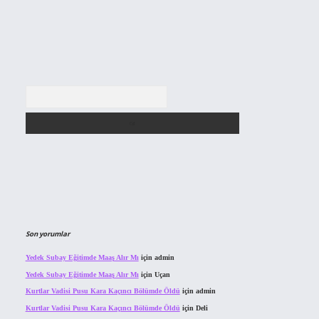
Arama
Son yorumlar
Yedek Subay Eğitimde Maaş Alır Mı
için
admin
Yedek Subay Eğitimde Maaş Alır Mı
için
Uçan
Kurtlar Vadisi Pusu Kara Kaçıncı Bölümde Öldü
için
admin
Kurtlar Vadisi Pusu Kara Kaçıncı Bölümde Öldü
için
Deli