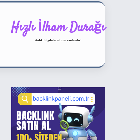
Hızlı İlham Durağı
Anlık bilgilerle zihnini canlandır!
Sidebar
ilbet bahis sitesi