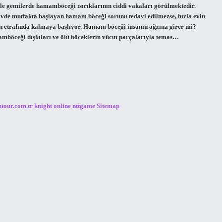
kle gemilerde hamamböceği ısırıklarının ciddi vakaları görülmektedir.
de mutfakta başlayan hamam böceği sorunu tedavi edilmezse, hızla evin
ın etrafında kalmaya başlıyor. Hamam böceği insanın ağzına girer mi?
mböceği dışkıları ve ölü böceklerin vücut parçalarıyla temas…
ntour.com.tr
knight online
nttgame
Sitemap