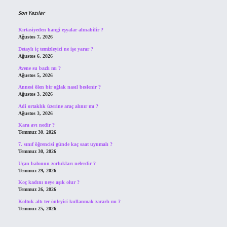
Son Yazılar
Kırtasiyeden hangi eşyalar alınabilir ?
Ağustos 7, 2026
Detaylı iç temizleyici ne işe yarar ?
Ağustos 6, 2026
Avene su bazlı mı ?
Ağustos 5, 2026
Annesi ölen bir oğlak nasıl beslenir ?
Ağustos 3, 2026
Adi ortaklık üzerine araç alınır mı ?
Ağustos 3, 2026
Kara avı nedir ?
Temmuz 30, 2026
7. sınıf öğrencisi günde kaç saat uyumalı ?
Temmuz 30, 2026
Uçan balonun zorlukları nelerdir ?
Temmuz 29, 2026
Koç kadını neye aşık olur ?
Temmuz 26, 2026
Koltuk altı ter önleyici kullanmak zararlı mı ?
Temmuz 25, 2026